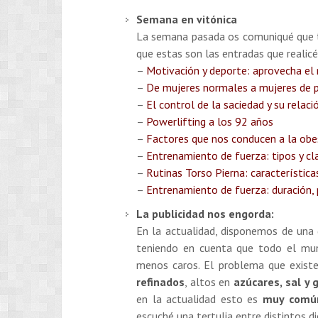
Semana en vitónica
La semana pasada os comuniqué que ta
que estas son las entradas que realic
–
Motivación y deporte: aprovecha el
–
De mujeres normales a mujeres de 
–
El control de la saciedad y su relaci
–
Powerlifting a los 92 años
–
Factores que nos conducen a la obe
–
Entrenamiento de fuerza: tipos y cla
–
Rutinas Torso Pierna: característica
–
Entrenamiento de fuerza: duración, p
La publicidad nos engorda:
En la actualidad, disponemos de una 
teniendo en cuenta que todo el mun
menos caros. El problema que existe
refinados
, altos en
azúcares, sal y
en la actualidad esto es
muy comú
escuché una tertulia entre distintos 