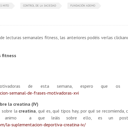
S MITO
CONTROL DE LA SACIEDAD
FUNDACIÓN ADEMO
de lecturas semanales fitness, las anteriores podéis verlas clickan
 fitness
otivadoras de esta semana, espero que os ay
acion-semanal-de-frases-motivadoras-xvi
re la creatina (IV)
 sobre la
creatina
, qué es, qué tipos hay, por qué se recomienda,
c, os animo a que leáis sobre ello, es un po
om/la-suplementacion-deportiva-creatina-iv/