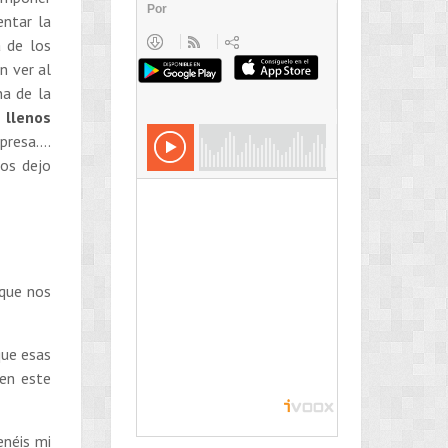
entar la
a de los
n ver al
na de la
 llenos
rpresa….
os dejo
 que nos
que esas
 en este
enéis mi