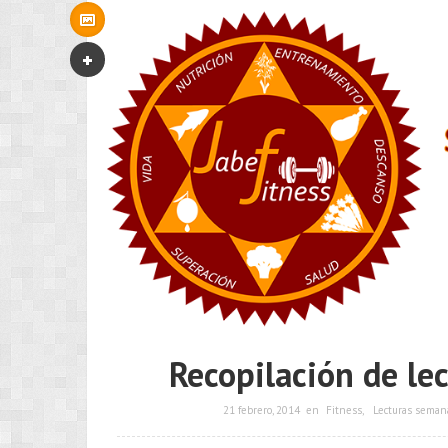
Recopilación de le
21 febrero, 2014
en
Fitness
,
Lecturas seman