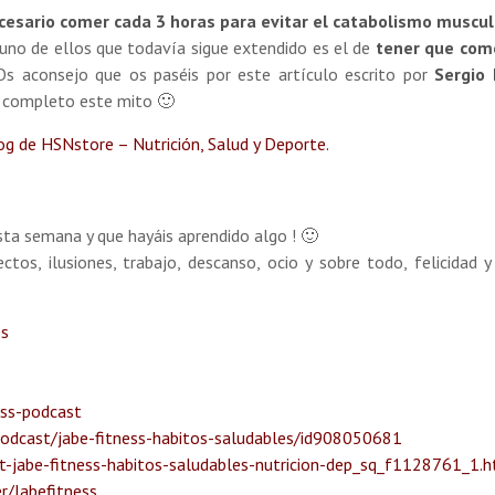
esario comer cada 3 horas para evitar el catabolismo muscul
uno de ellos que todavía sigue extendido es el de
tener que com
 Os aconsejo que os paséis por este artículo escrito por
Sergio 
 completo este mito 🙂
og de HSNstore – Nutrición, Salud y Deporte.
sta semana y que hayáis aprendido algo ! 🙂
os, ilusiones, trabajo, descanso, ocio y sobre todo, felicidad 
ss
ess-podcast
podcast/jabe-fitness-habitos-saludables/id908050681
-jabe-fitness-habitos-saludables-nutricion-dep_sq_f1128761_1.
r/Jabefitness