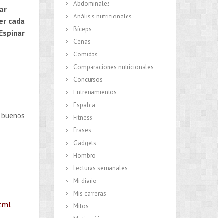
Abdominales
ar
Análisis nutricionales
er cada
Bíceps
Espinar
Cenas
Comidas
Comparaciones nutricionales
Concursos
Entrenamientos
Espalda
y buenos
Fitness
Frases
Gadgets
Hombro
Lecturas semanales
Mi diario
Mis carreras
html
Mitos