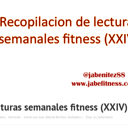
cturas semanales fitness (XXIV)
ales
,
Nutrición
escrito por Jose Alberto Benítez Andrades •
Deje un comentario