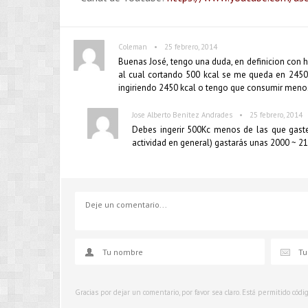
•
Coleman
25 febrero, 2014
Buenas José, tengo una duda, en definicion con h
al cual cortando 500 kcal se me queda en 2450,
ingiriendo 2450 kcal o tengo que consumir meno
•
Jose Alberto Benítez Andrades
25 febrero, 2014
Debes ingerir 500Kc menos de las que gast
actividad en general) gastarás unas 2000 ~ 21
Gracias por dejar un comentario, por favor sea claro. Está permitido cód