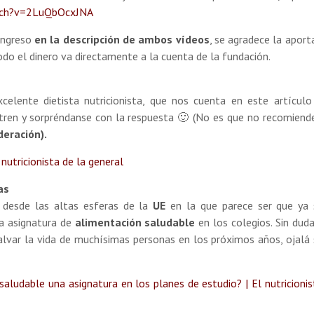
tch?v=2LuQbOcxJNA
 ingreso
en la descripción de ambos vídeos
, se agradece la aporta
do el dinero va directamente a la cuenta de la fundación.
elente dietista nutricionista, que nos cuenta en este artícul
ntren y sorpréndanse con la respuesta 🙂 (No es que no recomien
eración).
nutricionista de la general
as
 desde las altas esferas de la
UE
en la que parece ser que ya 
a asignatura de
alimentación saludable
en los colegios. Sin dud
salvar la vida de muchísimas personas en los próximos años, ojalá
 saludable una asignatura en los planes de estudio? | El nutricionis