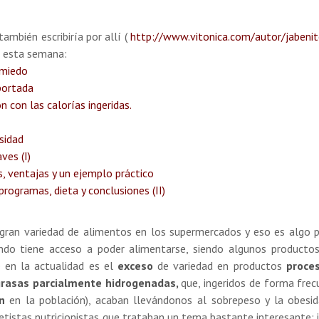
mbién escribiría por allí (
http://www.vitonica.com/autor/jabeni
é esta semana:
 miedo
portada
ón con las calorías ingeridas.
sidad
ves (I)
s, ventajas y un ejemplo práctico
rogramas, dieta y conclusiones (II)
gran variedad de alimentos en los supermercados y eso es algo p
do tiene acceso a poder alimentarse, siendo algunos producto
 en la actualidad es el
exceso
de variedad en productos
proce
 grasas parcialmente hidrogenadas,
que, ingeridos de forma frec
n
en la población), acaban llevándonos al sobrepeso y la obesid
dietistas nutricionistas que trataban un tema bastante interesante: