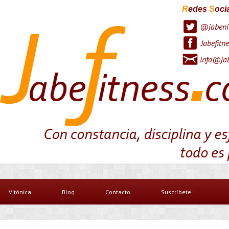
R
edes
S
oci
@jabeni
Jabefitne
info@jab
Vitónica
Blog
Contacto
Suscríbete !