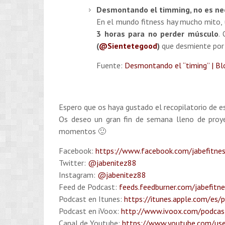
Desmontando el timming, no es nec
En el mundo fitness hay mucho mito, 
3 horas para no perder músculo
.
(
@Sientetegood
)
que desmiente por
Fuente:
Desmontando el “timing” | Bl
Espero que os haya gustado el recopilatorio de e
Os deseo un gran fin de semana lleno de proyect
momentos 🙂
Facebook:
https://www.facebook.com/jabefitne
Twitter:
@jabenitez88
Instagram:
@jabenitez88
Feed de Podcast:
feeds.feedburner.com/jabefitn
Podcast en Itunes:
https://itunes.apple.com/es/
Podcast en iVoox:
http://www.ivoox.com/podcast
Canal de Youtube:
https://www.youtube.com/use