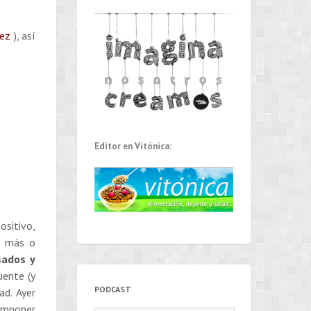
tez
), así
Editor en Vitónica:
ositivo,
s más o
sados y
uente (y
PODCAST
ad. Ayer
 imponer