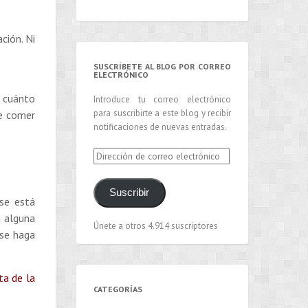
ción. Ni
SUSCRÍBETE AL BLOG POR CORREO
ELECTRÓNICO
o cuánto
Introduce tu correo electrónico
para suscribirte a este blog y recibir
de comer
notificaciones de nuevas entradas.
Dirección
de
correo
Suscribir
electrónico
se está
a alguna
Únete a otros 4.914 suscriptores
 se haga
ta de la
CATEGORÍAS