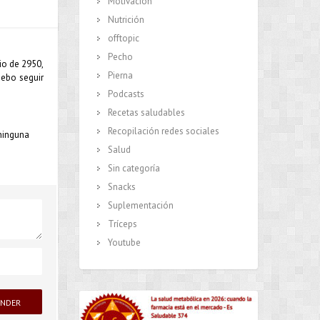
Motivación
Nutrición
offtopic
Pecho
io de 2950,
Pierna
debo seguir
Podcasts
Recetas saludables
Recopilación redes sociales
ninguna
Salud
Sin categoría
Snacks
Suplementación
Tríceps
Youtube