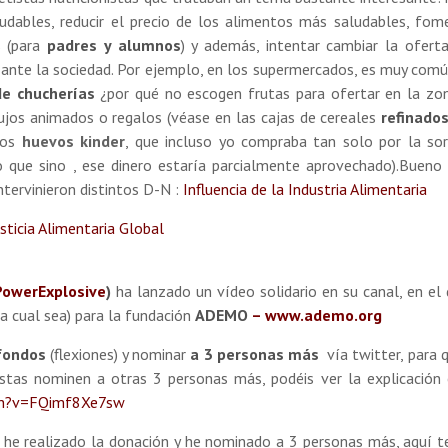
udables, reducir el precio de los alimentos más saludables, fom
s (para
padres y alumnos
) y además, intentar cambiar la ofert
ante la sociedad. Por ejemplo, en los supermercados, es muy comú
de chucherías
¿por qué no escogen frutas para ofertar en la zo
bujos animados o regalos (véase en las cajas de cereales
refinados
sos
huevos kinder
, que incluso yo compraba tan solo por la so
que sino , ese dinero estaría parcialmente aprovechado).Bueno 
intervinieron distintos D-N :
Influencia de la Industria Alimentaria
sticia Alimentaria Global
PowerExplosive
)
ha lanzado un vídeo solidario en su canal, en el
a cual sea) para la fundación
ADEMO
– www.ademo.org
 fondos
(flexiones) y nominar
a 3 personas más
vía twitter, para 
stas nominen a otras 3 personas más, podéis ver la explicación
ch?v=FQimf8Xe7sw
, he realizado la donación y he nominado a 3 personas más, aquí t