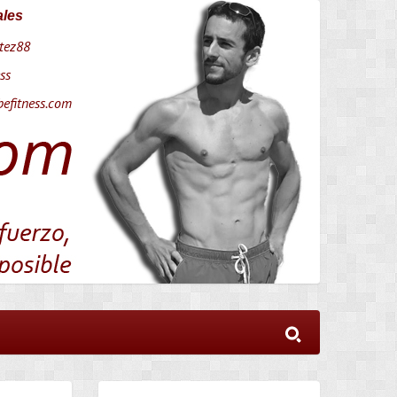
ales
tez88
ss
efitness.com