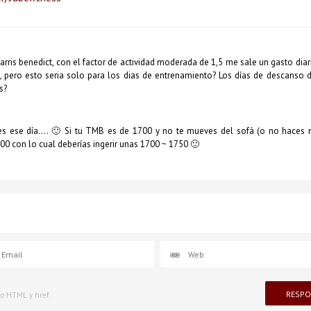
arris benedict, con el factor de actividad moderada de 1,5 me sale un gasto diar
 pero esto seria solo para los dias de entrenamiento? Los días de descanso 
s?
es ese día…. 🙂 Si tu TMB es de 1700 y no te mueves del sofá (o no haces 
00 con lo cual deberías ingerir unas 1700 ~ 1750 🙂
igo HTML y href.