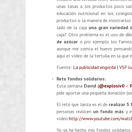
unas tasas a los productos poco sal
educación nutricional en los colegio
productos o la manera de mostrarlos 
lado de la caja
una gran variedad 
caja?. Otro problema es el uso de di
de azúcar
o pro ejemplo los famo
aunque me comía el huevo pensando 
aquí el vídeo de la tertulia en la que 
Fuente:
La publicidad engorda | VSF Ju
Reto fondos solidarios:
Esta semana
David (
@explosiv0
–
pide aportar una pequeña donación (se
El reto que lanza es el de
realizar 5
personas realicen
un fondo más
y e
vídeo:
http://www.youtube.com/wat
Yo ya he hecho mis fondos solidarios