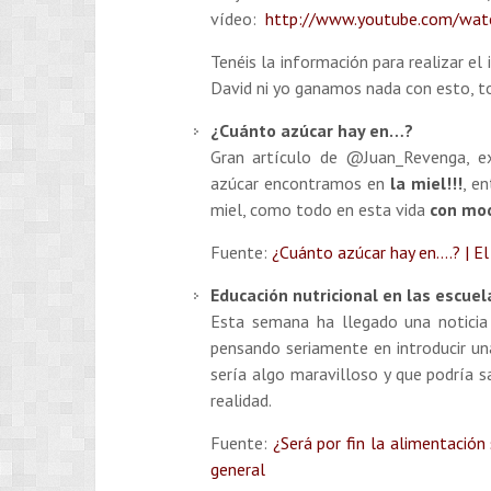
vídeo:
http://www.youtube.com/wa
Tenéis la información para realizar el
David ni yo ganamos nada con esto, to
¿Cuánto azúcar hay en…?
Gran artículo de @Juan_Revenga, exc
azúcar encontramos en
la miel!!!
, e
miel, como todo en esta vida
con mod
Fuente:
¿Cuánto azúcar hay en….? | El 
Educación nutricional en las escuel
Esta semana ha llegado una noticia
pensando seriamente en introducir un
sería algo maravilloso y que podría 
realidad.
Fuente:
¿Será por fin la alimentación
general