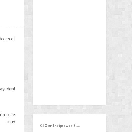
do en el
uden!
 cómo se
st muy
CEO en Indiproweb S.L.