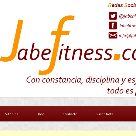
R
edes
S
oci
@jabeni
Jabefitne
info@jab
Vitónica
Blog
Contacto
Suscríbete !