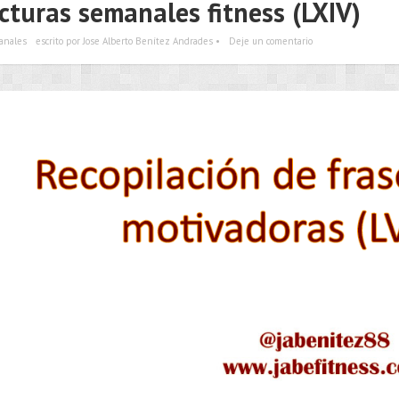
cturas semanales fitness (LXIV)
anales
escrito por Jose Alberto Benítez Andrades •
Deje un comentario