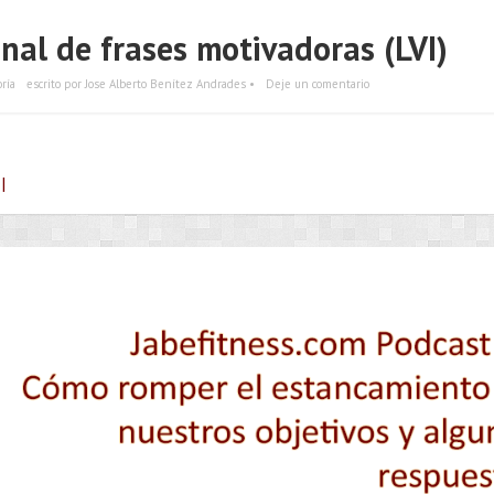
nal de frases motivadoras (LVI)
ría
escrito por Jose Alberto Benítez Andrades •
Deje un comentario
|