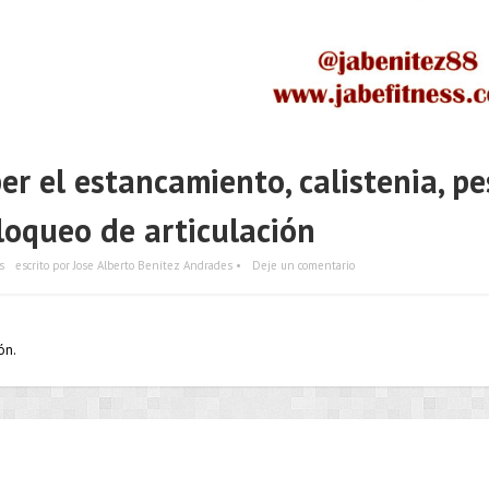
r el estancamiento, calistenia, pe
bloqueo de articulación
s
escrito por Jose Alberto Benítez Andrades •
Deje un comentario
ón.