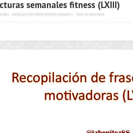
cturas semanales fitness (LXIII)
anales
escrito por Jose Alberto Benítez Andrades •
Deje un comentario