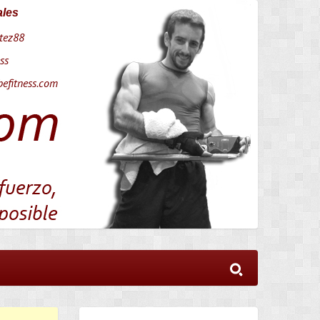
ales
tez88
ss
efitness.com