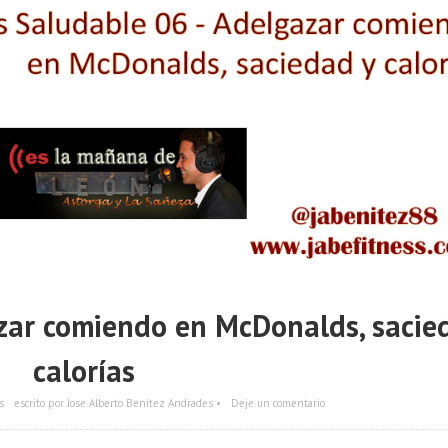
zar comiendo en McDonalds, sacie
calorías
s
escrito por Jose Alberto Benítez Andrades •
Deje un comentario