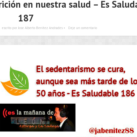
rición en nuestra salud – Es Salud
187
escrito por Jose Alberto Benítez Andrades •
Deje un comentario