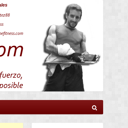
ales
tez88
ss
efitness.com