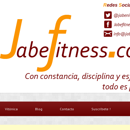
R
edes
S
oci
@jabeni
Jabefitne
info@jab
Vitónica
Blog
Contacto
Suscríbete !