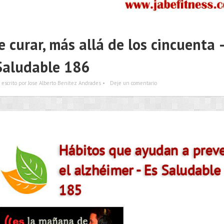
 curar, más allá de los cincuenta 
Saludable 186
escrito por Jose Alberto Benítez Andrades •
Deje un comentario