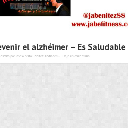
venir el alzhéimer – Es Saludable
escrito por Jose Alberto Benítez Andrades •
Deje un comentario