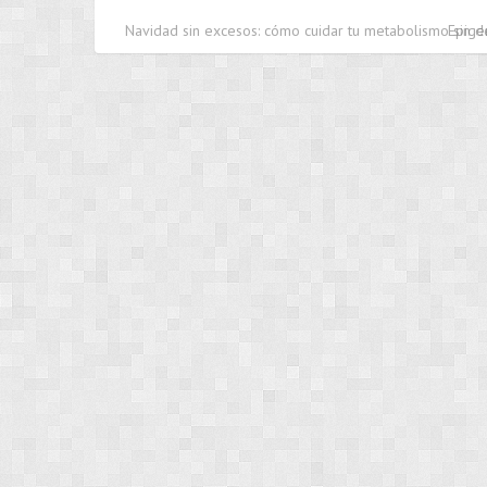
Navidad sin excesos: cómo cuidar tu metabolismo sin d
Epigen