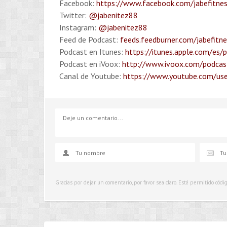
Facebook:
https://www.facebook.com/jabefitne
Twitter:
@jabenitez88
Instagram:
@jabenitez88
Feed de Podcast:
feeds.feedburner.com/jabefitn
Podcast en Itunes:
https://itunes.apple.com/es/
Podcast en iVoox:
http://www.ivoox.com/podcast
Canal de Youtube:
https://www.youtube.com/use
Gracias por dejar un comentario, por favor sea claro. Está permitido cód