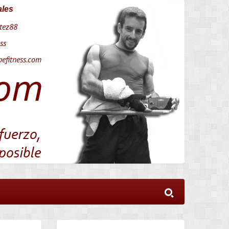
ales
tez88
ss
efitness.com