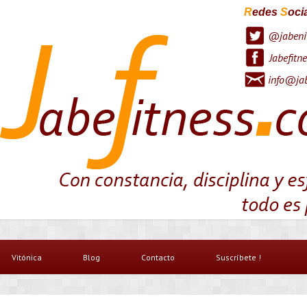
R
edes
S
oci
@jabeni
Jabefitne
info@jab
Vitónica
Blog
Contacto
Suscríbete !