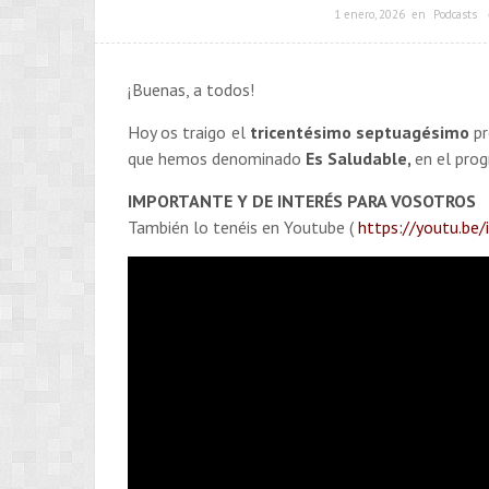
1 enero, 2026
en
Podcasts
¡Buenas, a todos!
Hoy os traigo el
tricentésimo septuagésimo
p
que hemos denominado
Es Saludable,
en el pro
IMPORTANTE Y DE INTERÉS PARA VOSOTROS
También lo tenéis en Youtube (
https://youtu.be