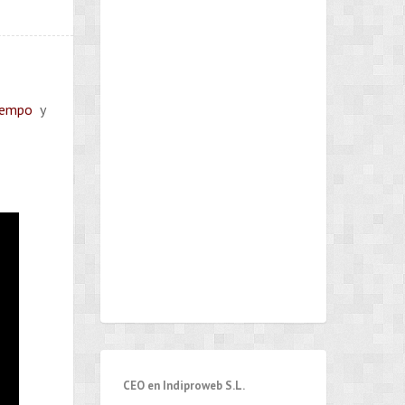
tiempo
y
CEO en Indiproweb S.L.