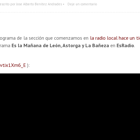
escrito por Jose Alberto Benítez Andrades •
Deje un comentario
rograma de la sección que comenzamos en
la radio local hace un 
grama
Es la Mañana de León, Astorga y La Bañeza
en
EsRadio
.
/ivtix1Xm6_E
):