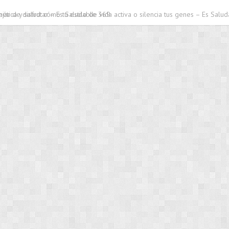
ejar de disfrutar – Es Saludable 369
ética y salud: cómo tu estilo de vida activa o silencia tus genes – Es Salu