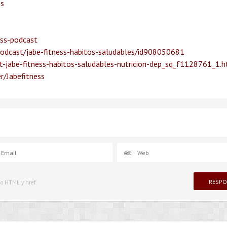
ss
ess-podcast
podcast/jabe-fitness-habitos-saludables/id908050681
-jabe-fitness-habitos-saludables-nutricion-dep_sq_f1128761_1.
r/Jabefitness
igo HTML y href.