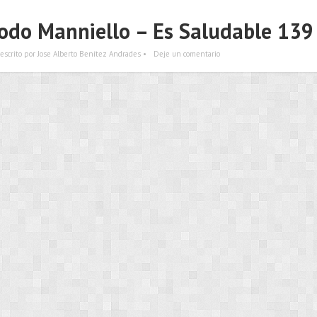
do Manniello – Es Saludable 139
escrito por Jose Alberto Benítez Andrades •
Deje un comentario