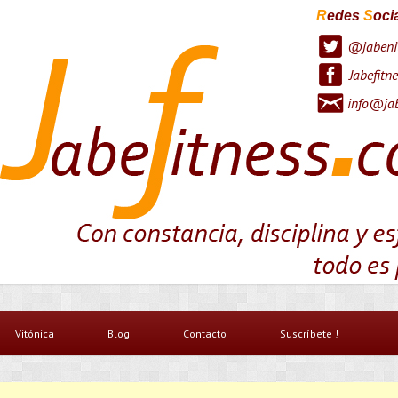
R
edes
S
oci
@jabeni
Jabefitne
info@jab
Vitónica
Blog
Contacto
Suscríbete !