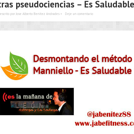
tras pseudociencias – Es Saludabl
escrito por Jose Alberto Benítez Andrades •
Deje un comentario