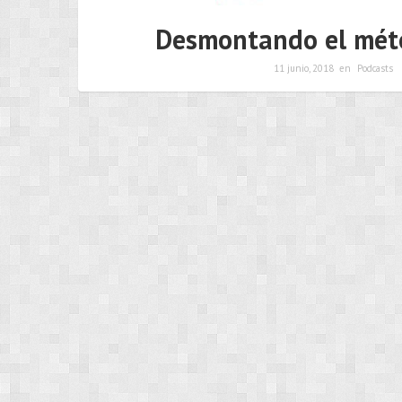
Desmontando el méto
11 junio, 2018
en
Podcasts