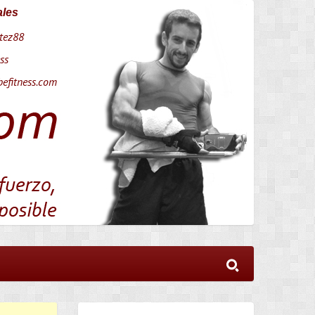
ales
tez88
ss
efitness.com