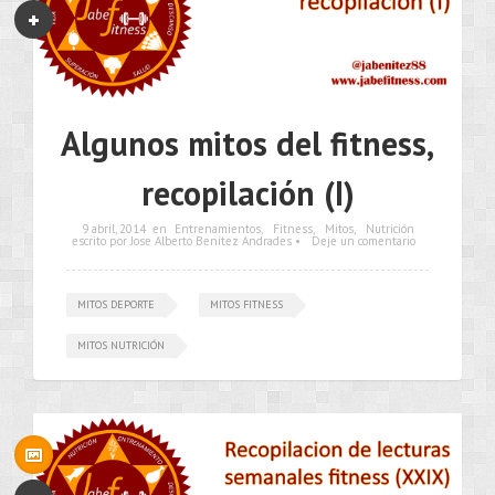
Algunos mitos del fitness,
recopilación (I)
9 abril, 2014
en
Entrenamientos
,
Fitness
,
Mitos
,
Nutrición
escrito por Jose Alberto Benítez Andrades •
Deje un comentario
MITOS DEPORTE
MITOS FITNESS
MITOS NUTRICIÓN
•••