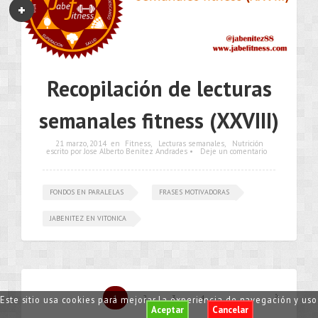
Recopilación de lecturas
semanales fitness (XXVIII)
21 marzo, 2014
en
Fitness
,
Lecturas semanales
,
Nutrición
escrito por Jose Alberto Benítez Andrades •
Deje un comentario
FONDOS EN PARALELAS
FRASES MOTIVADORAS
JABENITEZ EN VITONICA
1
2
3
4
Este sitio usa cookies para mejorar la experiencia de navegación y us
Aceptar
Cancelar