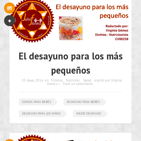
El desayuno para los más
pequeños
15 mayo, 2014
en
Fitness
,
Nutrición
,
Salud
escrito por Virgnia
Gómez •
Deje un comentario
COMIDA PARA BEBÉS
DESAYUNO PARA BEBÉS
DESAYUNO PARA LOS NIÑOS
MEJOR DESAYUNO
•••