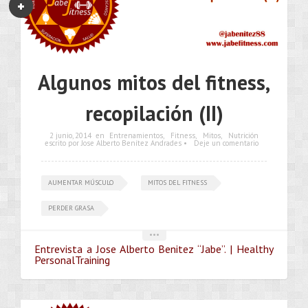
Algunos mitos del fitness,
recopilación (II)
2 junio, 2014
en
Entrenamientos
,
Fitness
,
Mitos
,
Nutrición
escrito por Jose Alberto Benítez Andrades •
Deje un comentario
AUMENTAR MÚSCULO
MITOS DEL FITNESS
PERDER GRASA
•••
Entrevista a Jose Alberto Benitez “Jabe”. | Healthy
PersonalTraining