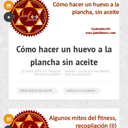
Cómo hacer un huevo a la
plancha sin aceite
22 enero, 2015
en
Nutrición
,
Youtube
escrito por Jose Alberto
Benítez Andrades •
Deje un comentario
FREÍR HUEVO SIN ACEITE
HUEVO A LA PLANCHA