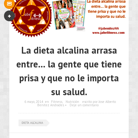
La dieta alcalina arrasa
entre… la gente que tiene
prisa y que no le importa
su salud.
6 mayo, 2014
en
Fitness
,
Nutrición
escrito por Jose Alberto
Benítez Andrades •
Deje un comentario
DIETA ALCALINA