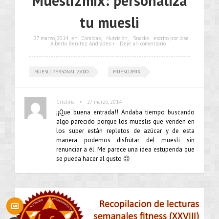
Muesli2mix: personaliza
tu muesli
27 marzo, 2014
en
Comidas
,
Nutrición
,
Snacks
escrito por Jose
Alberto Benítez Andrades •
Deje un comentario
MUESLI PERSONALIZADO
MUESLI2MIX
•
Cristina
27 marzo, 2014
¡¡Que buena entrada!! Andaba tiempo buscando
algo parecido porque los mueslis que venden en
los super están repletos de azúcar y de esta
manera podemos disfrutar del muesli sin
renunciar a él. Me parece una idea estupenda que
se pueda hacer al gusto 😉