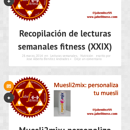
Recopilación de lecturas
semanales fitness (XXIX)
28 marzo, 2014
en
Lecturas semanales
,
Nutrición
escrito por
Jose Alberto Benítez Andrades •
Deje un comentario