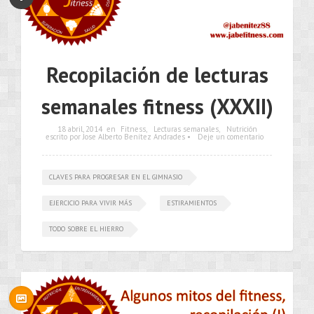
Recopilación de lecturas
semanales fitness (XXXII)
18 abril, 2014
en
Fitness
,
Lecturas semanales
,
Nutrición
escrito por Jose Alberto Benítez Andrades •
Deje un comentario
CLAVES PARA PROGRESAR EN EL GIMNASIO
EJERCICIO PARA VIVIR MÁS
ESTIRAMIENTOS
TODO SOBRE EL HIERRO