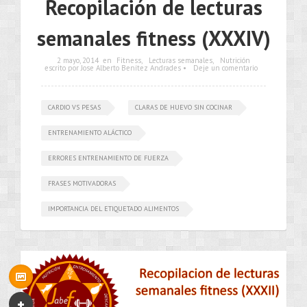
Recopilación de lecturas
semanales fitness (XXXIV)
2 mayo, 2014
en
Fitness
,
Lecturas semanales
,
Nutrición
escrito por Jose Alberto Benítez Andrades •
Deje un comentario
CARDIO VS PESAS
CLARAS DE HUEVO SIN COCINAR
ENTRENAMIENTO ALÁCTICO
ERRORES ENTRENAMIENTO DE FUERZA
FRASES MOTIVADORAS
IMPORTANCIA DEL ETIQUETADO ALIMENTOS