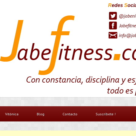
R
edes
S
oci
@jabeni
Jabefitne
info@jab
Vitónica
Blog
Contacto
Suscríbete !