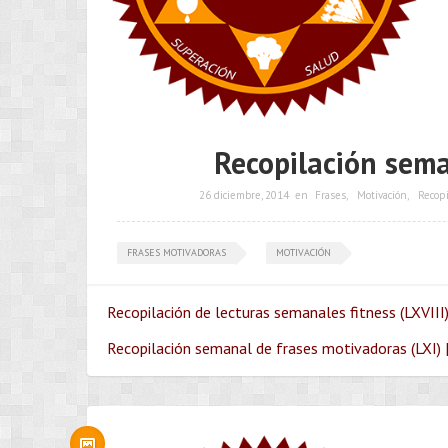
Recopilación sema
26 diciembre, 2014
en
Frases
,
Motivación
,
Recopi
FRASES MOTIVADORAS
MOTIVACIÓN
Recopilación de lecturas semanales fitness (LXVIII)
Recopilación semanal de frases motivadoras (LXI) 