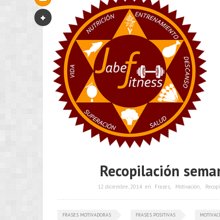
Recopilación seman
12 diciembre, 2014
en
Frases
,
Motivación
,
Recopi
FRASES MOTIVADORAS
FRASES POSITIVAS
MOTIVAC