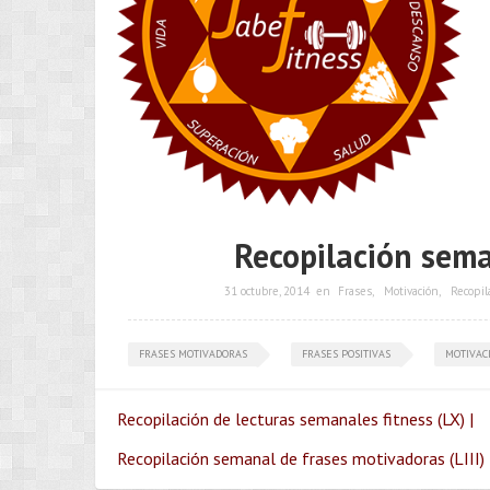
Recopilación sema
31 octubre, 2014
en
Frases
,
Motivación
,
Recopil
FRASES MOTIVADORAS
FRASES POSITIVAS
MOTIVAC
Recopilación de lecturas semanales fitness (LX) |
Recopilación semanal de frases motivadoras (LIII) 