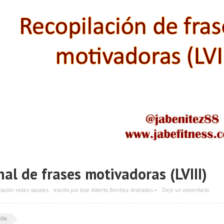
al de frases motivadoras (LVIII)
lación redes sociales
escrito por Jose Alberto Benítez Andrades •
Deje un comentario
IÓN