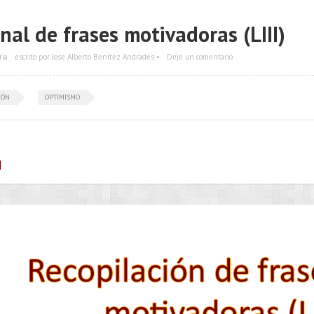
al de frases motivadoras (LIII)
ría
escrito por Jose Alberto Benítez Andrades •
Deje un comentario
IÓN
OPTIMISMO
|