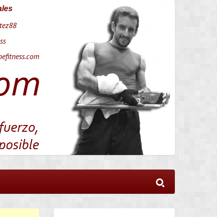
ales
tez88
ss
efitness.com