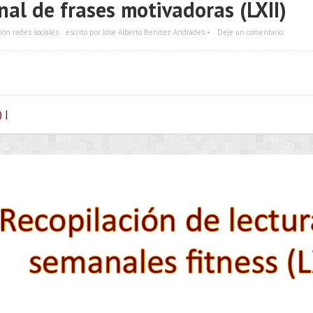
al de frases motivadoras (LXII)
ión redes sociales
escrito por Jose Alberto Benítez Andrades •
Deje un comentario
 |