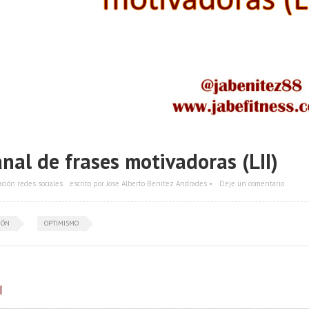
nal de frases motivadoras (LII)
ación redes sociales
escrito por Jose Alberto Benítez Andrades •
Deje un comentario
IÓN
OPTIMISMO
|