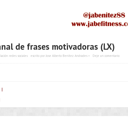
nal de frases motivadoras (LX)
lación redes sociales
escrito por Jose Alberto Benítez Andrades •
Deje un comentario
 |
|