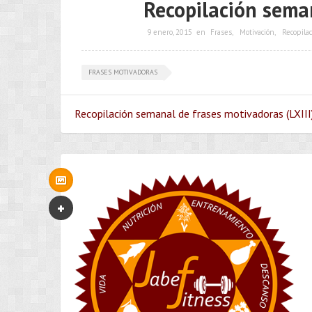
Recopilación seman
9 enero, 2015
en
Frases
,
Motivación
,
Recopilac
FRASES MOTIVADORAS
Recopilación semanal de frases motivadoras (LXIII)