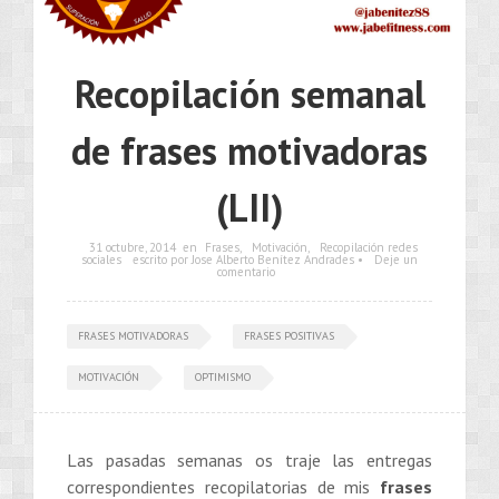
Recopilación semanal
de frases motivadoras
(LII)
31 octubre, 2014
en
Frases
,
Motivación
,
Recopilación redes
sociales
escrito por Jose Alberto Benítez Andrades •
Deje un
comentario
FRASES MOTIVADORAS
FRASES POSITIVAS
MOTIVACIÓN
OPTIMISMO
Las pasadas semanas os traje las entregas
correspondientes recopilatorias de mis
frases