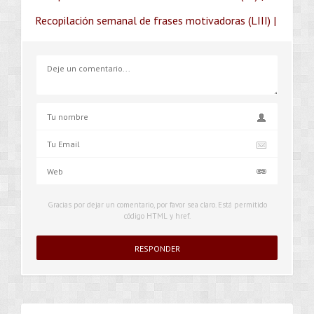
Recopilación semanal de frases motivadoras (LIII) |
Gracias por dejar un comentario, por favor sea claro. Está permitido
código HTML y href.