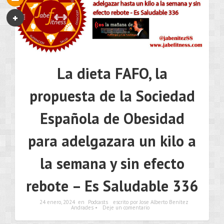
La dieta FAFO, la
propuesta de la Sociedad
Española de Obesidad
para adelgazara un kilo a
la semana y sin efecto
rebote – Es Saludable 336
24 enero, 2024
en
Podcasts
escrito por Jose Alberto Benítez
Andrades •
Deje un comentario