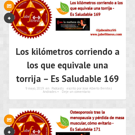
Los kilómetros corriendo a
los que equivale una
torrija – Es Saludable 169
9 mayo, 2019
en
Podcasts
escrito por Jose Alberto Benítez
Andrades •
Deje un comentario