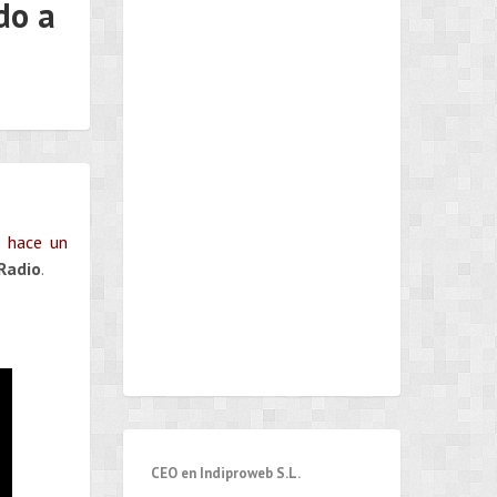
do a
l hace un
Radio
.
CEO en Indiproweb S.L.