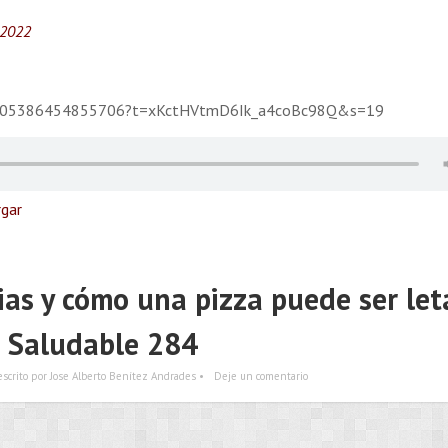
, 2022
509905386454855706?t=xKctHVtmD6Ik_a4coBc98Q&s=19
gar
ias y cómo una pizza puede ser let
 Saludable 284
escrito por Jose Alberto Benítez Andrades •
Deje un comentario