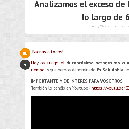
Analizamos el exceso de 
lo largo de 
3 mayo, 2022
en
Podcasts
¡Buenas a todos!
Hoy os traigo el
ducentésimo octagésimo cu
tiempo
y que hemos denominado
Es Saludable,
e
IMPORTANTE Y DE INTERÉS PARA VOSOTROS
También lo tenéis en Youtube (
https://youtu.be/