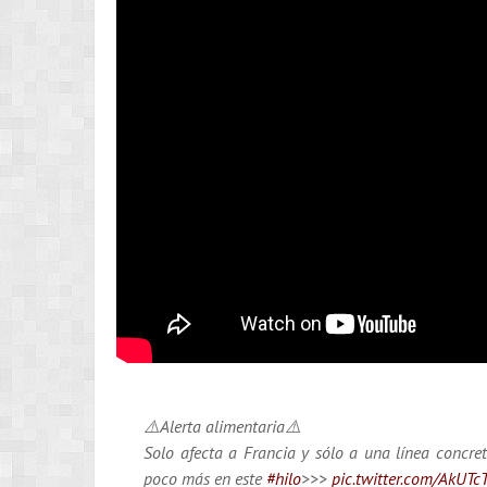
⚠️Alerta alimentaria⚠️
Solo afecta a Francia y sólo a una línea concre
poco más en este
#hilo
>>>
pic.twitter.com/AkUTc