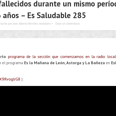
fallecidos durante un mismo perío
6 años – Es Saludable 285
escrito por Jose Alberto Benítez Andrades •
Deje un comentario
arto
programa de la sección que comenzamos en
la radio loca
n el programa
Es la Mañana de León, Astorga y La Bañeza
en
Es
GX9RvoglrG8
):