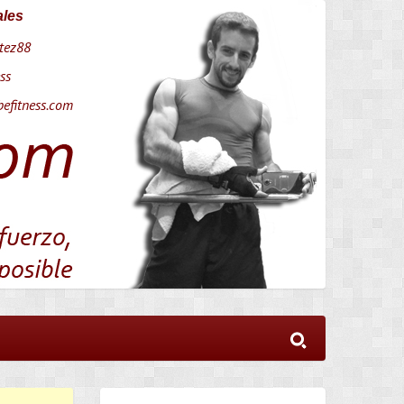
ales
tez88
ss
efitness.com