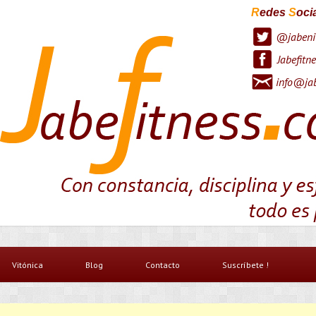
R
edes
S
oci
@jabeni
Jabefitne
info@jab
Vitónica
Blog
Contacto
Suscríbete !