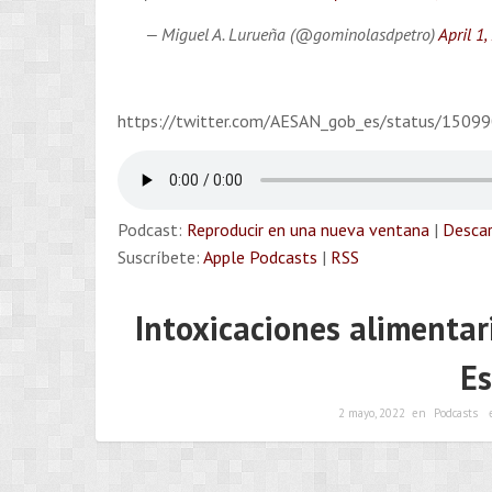
— Miguel A. Lurueña (@gominolasdpetro)
April 1
https://twitter.com/AESAN_gob_es/status/1
Podcast:
Reproducir en una nueva ventana
|
Descar
Suscríbete:
Apple Podcasts
|
RSS
Intoxicaciones alimentar
Es
2 mayo, 2022
en
Podcasts