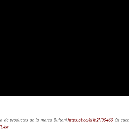
ta de productos de la marca Buitoni.
https://t.co/kHb2H99469
Os cuen
TL4sr