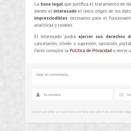
La
base legal
que justifica el tratamiento de d
siendo el
interesado
el único origen de los dat
imprescindibles
necesarios para el funcionami
analíticas y cookies.
El interesado podrá
ejercer sus derechos d
cancelación, olvido o supresión, oposición, port
favor consulte la
Política de Privacidad
o envíe u
Gracias por dejar un comentario, por favor sea claro. Está permitido cód