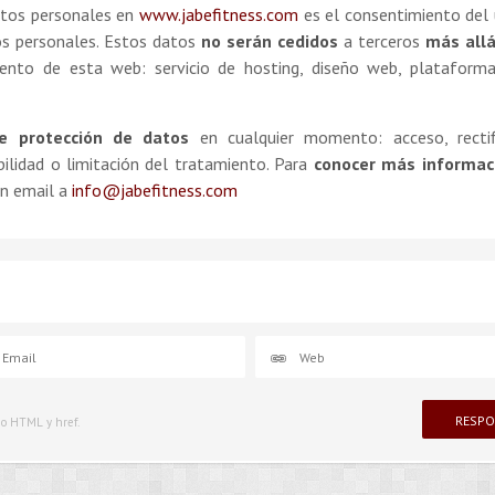
atos personales en
www.jabefitness.com
es el consentimiento del 
os personales. Estos datos
no serán cedidos
a terceros
más allá
ento de esta web: servicio de hosting, diseño web, plataform
e protección de
datos
en cualquier momento: acceso, rectifi
abilidad o limitación del tratamiento. Para
conocer más informac
n email a
info@jabefitness.com
igo HTML y href.