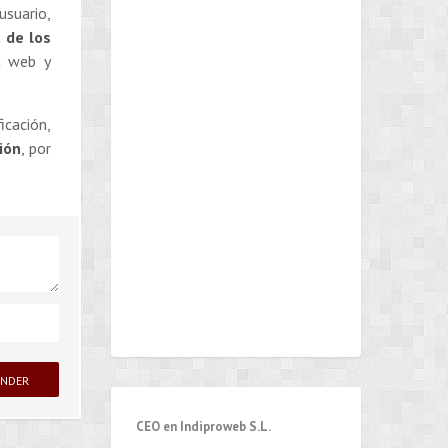
usuario,
 de los
a web y
cación,
ión
, por
CEO en Indiproweb S.L.