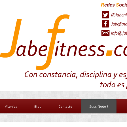
R
edes
S
oci
@jabeni
Jabefitne
info@jab
Vitónica
Blog
Contacto
Suscríbete !