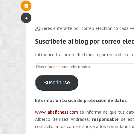
¿Quieres enterarte por correo electrónico cada 
Suscríbete al blog por correo ele
Introduce tu correo electrónico para suscribirte a
Dirección
de
correo
Suscribirse
electrónico
Información básica de protección de datos
www.jabefitness.com
te informa de que tus dato
Alberto Benítez Andrades,
responsable
de es
contacto, a los comentarios y a los formularios d