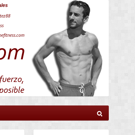
ales
tez88
ss
efitness.com