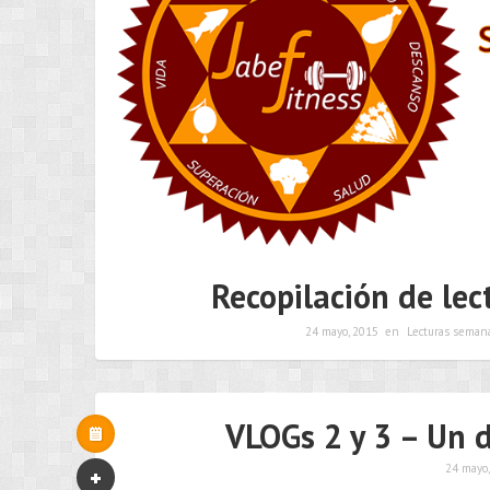
Recopilación de lec
24 mayo, 2015
en
Lecturas seman
VLOGs 2 y 3 – Un d
24 mayo,