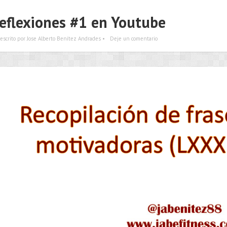
eflexiones #1 en Youtube
escrito por Jose Alberto Benítez Andrades •
Deje un comentario