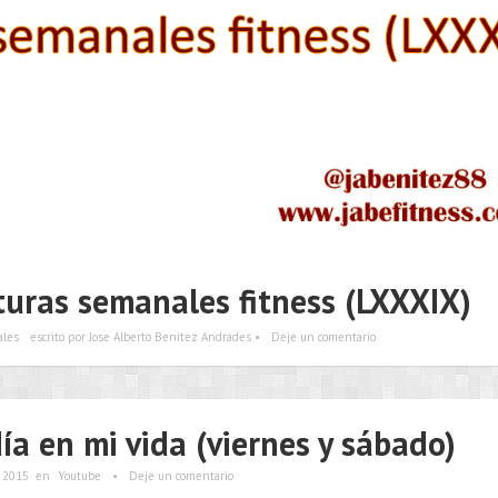
turas semanales fitness (LXXXIX)
ales
escrito por Jose Alberto Benítez Andrades •
Deje un comentario
ía en mi vida (viernes y sábado)
 2015
en
Youtube
•
Deje un comentario