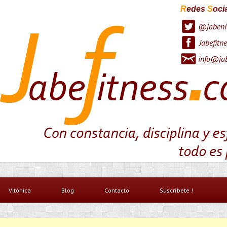
R
edes
S
oci
@jabeni
Jabefitne
info@jab
Vitónica
Blog
Contacto
Suscríbete !