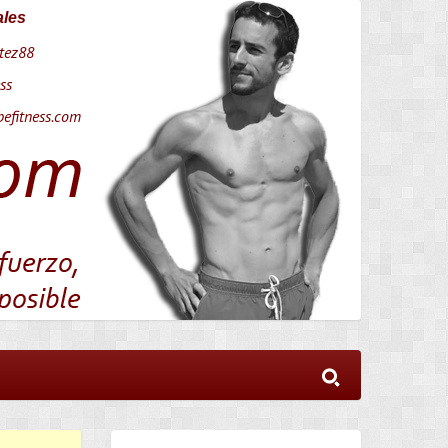
ales
tez88
ss
efitness.com