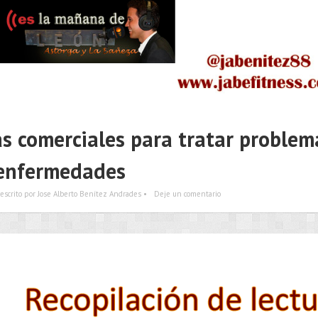
s comerciales para tratar problem
enfermedades
escrito por Jose Alberto Benítez Andrades •
Deje un comentario