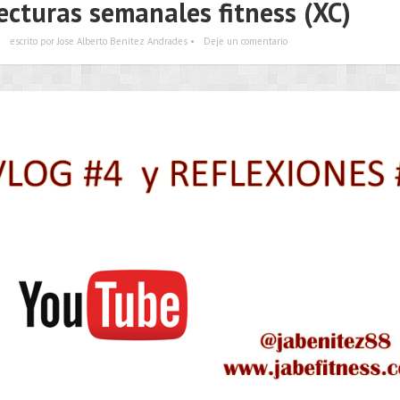
ecturas semanales fitness (XC)
a
escrito por Jose Alberto Benítez Andrades •
Deje un comentario