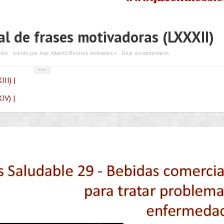
l de frases motivadoras (LXXXII)
ción
escrito por Jose Alberto Benítez Andrades •
Deje un comentario
•••
II) |
IV) |