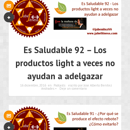
Es Saludable 92 – Los
productos light a veces no
ayudan a adelgazar
16 diciembre, 2016
en
Podcasts
escrito por Jose Alberto Benítez
Andrades •
Deje un comentario