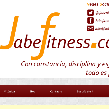
R
edes
S
oci
@jabeni
Jabefitne
info@jab
Vitónica
Blog
Contacto
Suscríbete !