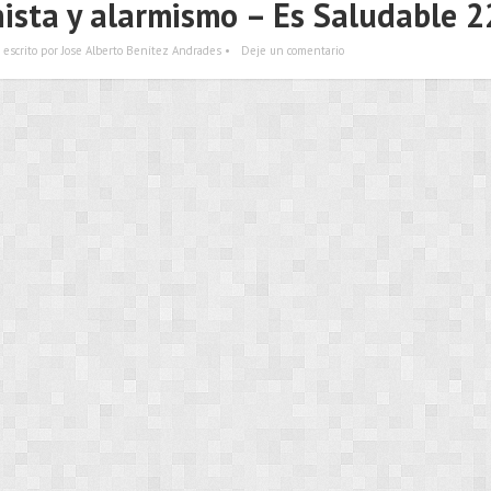
ista y alarmismo – Es Saludable 
escrito por Jose Alberto Benítez Andrades •
Deje un comentario