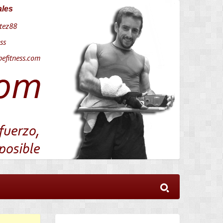
ales
tez88
ss
efitness.com