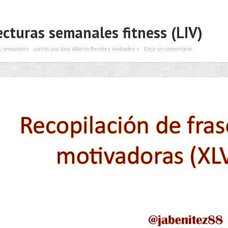
ecturas semanales fitness (LIV)
s semanales
escrito por Jose Alberto Benítez Andrades •
Deje un comentario