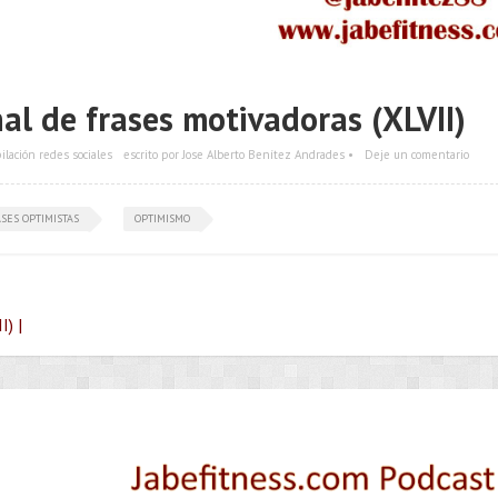
al de frases motivadoras (XLVII)
ilación redes sociales
escrito por Jose Alberto Benítez Andrades •
Deje un comentario
SES OPTIMISTAS
OPTIMISMO
) |