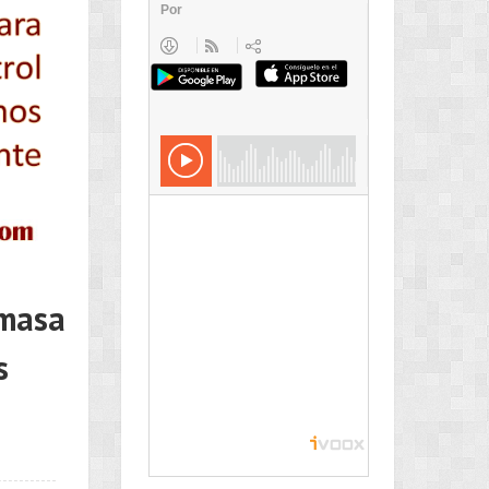
 masa
s