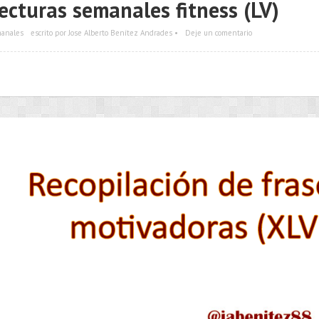
ecturas semanales fitness (LV)
manales
escrito por Jose Alberto Benítez Andrades •
Deje un comentario