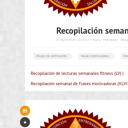
Recopilación seman
26 septiembre, 2014
en
Frases
,
Motivación
,
Recop
FRASES DE MOTIVACIÓN
FRASES MOTIVADORAS
FRA
Recopilación de lecturas semanales fitness (LV) |
Recopilación semanal de frases motivadoras (XLVIII