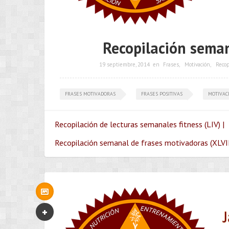
Recopilación seman
19 septiembre, 2014
en
Frases
,
Motivación
,
Recop
FRASES MOTIVADORAS
FRASES POSITIVAS
MOTIVAC
Recopilación de lecturas semanales fitness (LIV) |
Recopilación semanal de frases motivadoras (XLVII