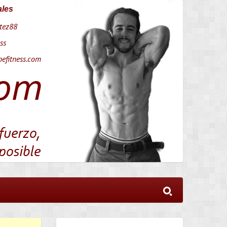
ales
tez88
ss
efitness.com