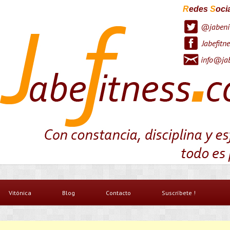
R
edes
S
oci
@jabeni
Jabefitne
info@jab
Vitónica
Blog
Contacto
Suscríbete !