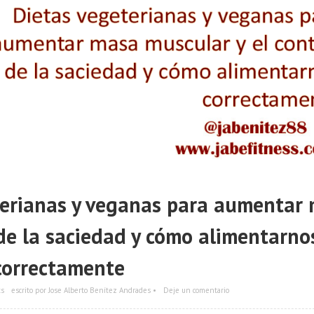
terianas y veganas para aumentar
 de la saciedad y cómo alimentarno
correctamente
ts
escrito por Jose Alberto Benítez Andrades •
Deje un comentario