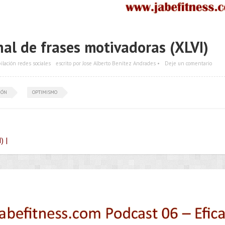
al de frases motivadoras (XLVI)
ilación redes sociales
escrito por Jose Alberto Benítez Andrades •
Deje un comentario
IÓN
OPTIMISMO
) |