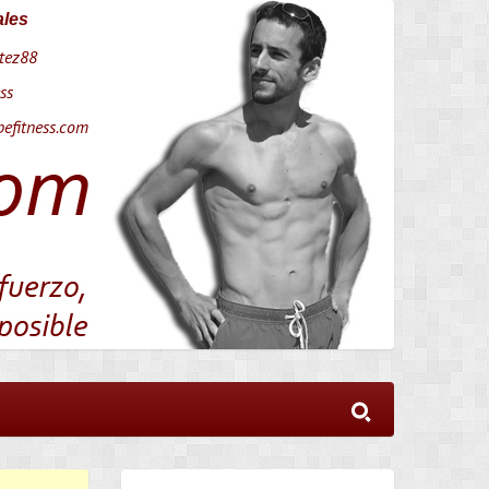
ales
tez88
ss
efitness.com