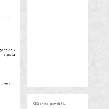
go de 2 o 3
ue me queda
 rutinas
CEO en Indiproweb S.L.