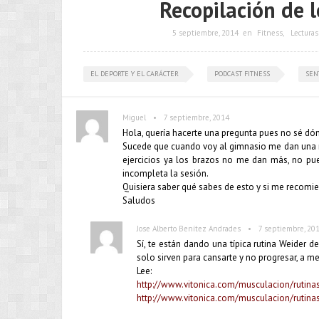
Recopilación de l
5 septiembre, 2014
en
Fitness
,
Lectura
EL DEPORTE Y EL CARÁCTER
PODCAST FITNESS
SEN
•
Miguel
7 septiembre, 2014
Hola, quería hacerte una pregunta pues no sé dón
Sucede que cuando voy al gimnasio me dan una ru
ejercicios ya los brazos no me dan más, no pu
incompleta la sesión.
Quisiera saber qué sabes de esto y si me recomi
Saludos
•
Jose Alberto Benítez Andrades
7 septiembre, 20
Sí, te están dando una típica rutina Weider de
solo sirven para cansarte y no progresar, a m
Lee:
http://www.vitonica.com/musculacion/rutina
http://www.vitonica.com/musculacion/rutinas