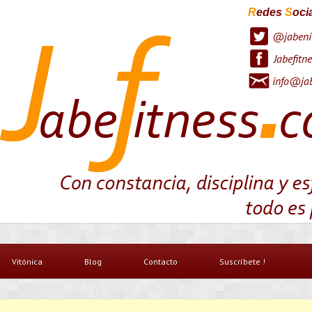
R
edes
S
oci
@jabeni
Jabefitne
info@jab
Vitónica
Blog
Contacto
Suscríbete !