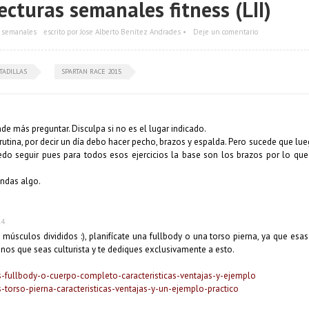
ecturas semanales fitness (LII)
s semanales
escrito por Jose Alberto Benítez Andrades •
Deje un comentario
TADILLAS
SPARTAN RACE 2015
de más preguntar. Disculpa si no es el lugar indicado.
tina, por decir un día debo hacer pecho, brazos y espalda. Pero sucede que lue
edo seguir pues para todos esos ejercicios la base son los brazos por lo q
endas algo.
14
 músculos divididos :), planifícate una fullbody o una torso pierna, ya que esas
enos que seas culturista y te dediques exclusivamente a esto.
s-fullbody-o-cuerpo-completo-caracteristicas-ventajas-y-ejemplo
-torso-pierna-caracteristicas-ventajas-y-un-ejemplo-practico