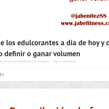
e los edulcorantes a día de hoy y
o definir o ganar volumen
escrito por Jose Alberto Benítez Andrades •
Deje un comentario
) |