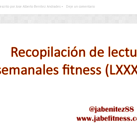
escrito por Jose Alberto Benítez Andrades •
Deje un comentario