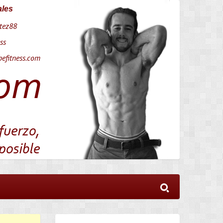
ales
tez88
ss
efitness.com