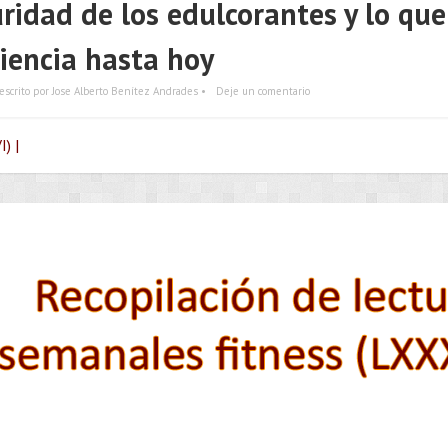
ridad de los edulcorantes y lo que
ciencia hasta hoy
escrito por Jose Alberto Benítez Andrades •
Deje un comentario
) |