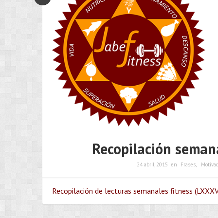
Recopilación semana
24 abril, 2015
en
Frases
,
Motivac
Recopilación de lecturas semanales fitness (LXXXV