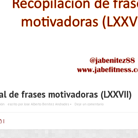
l de frases motivadoras (LXXVII)
ión
escrito por Jose Alberto Benítez Andrades •
Deje un comentario
) |