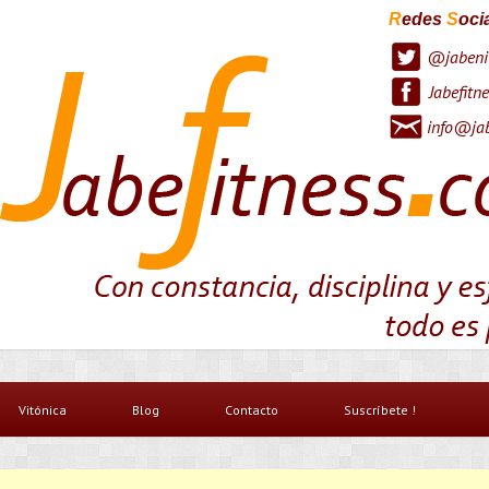
R
edes
S
oci
@jabeni
Jabefitne
info@jab
Vitónica
Blog
Contacto
Suscríbete !