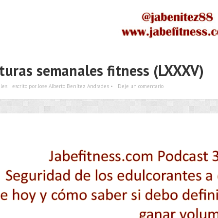
cturas semanales fitness (LXXXV)
les
escrito por Jose Alberto Benítez Andrades •
Deje un comentario