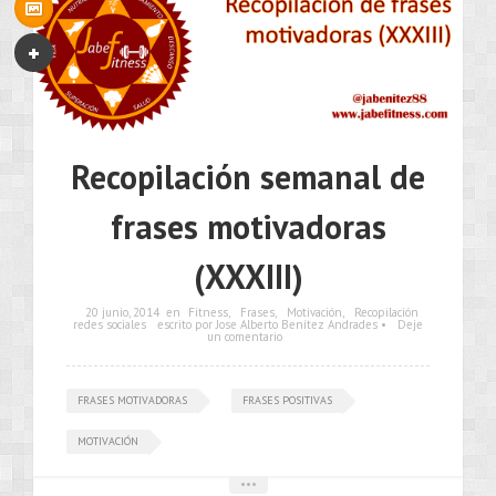
Recopilación semanal de
frases motivadoras
(XXXIII)
20 junio, 2014
en
Fitness
,
Frases
,
Motivación
,
Recopilación
redes sociales
escrito por Jose Alberto Benítez Andrades •
Deje
un comentario
FRASES MOTIVADORAS
FRASES POSITIVAS
MOTIVACIÓN
•••