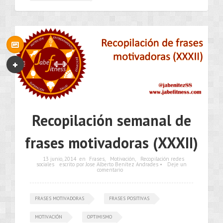
Recopilación semanal de
frases motivadoras (XXXII)
13 junio, 2014
en
Frases
,
Motivación
,
Recopilación redes
sociales
escrito por Jose Alberto Benítez Andrades •
Deje un
comentario
FRASES MOTIVADORAS
FRASES POSITIVAS
MOTIVACIÓN
OPTIMISMO