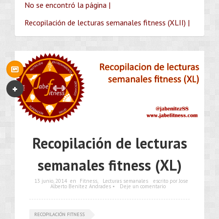
No se encontró la página |
Recopilación de lecturas semanales fitness (XLII) |
Recopilación de lecturas
semanales fitness (XL)
13 junio, 2014
en
Fitness
,
Lecturas semanales
escrito por Jose
Alberto Benítez Andrades •
Deje un comentario
RECOPILACIÓN FITNESS