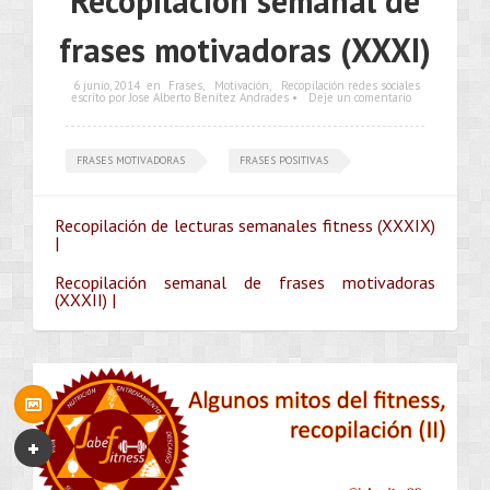
Recopilación semanal de
frases motivadoras (XXXI)
6 junio, 2014
en
Frases
,
Motivación
,
Recopilación redes sociales
escrito por Jose Alberto Benítez Andrades •
Deje un comentario
FRASES MOTIVADORAS
FRASES POSITIVAS
Recopilación de lecturas semanales fitness (XXXIX)
|
Recopilación semanal de frases motivadoras
(XXXII) |