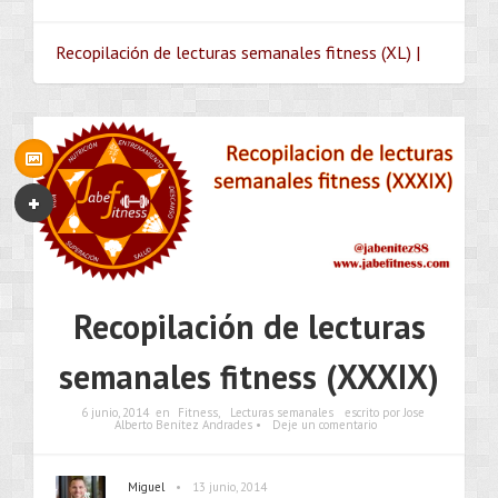
Recopilación de lecturas semanales fitness (XL) |
Recopilación de lecturas
semanales fitness (XXXIX)
6 junio, 2014
en
Fitness
,
Lecturas semanales
escrito por Jose
Alberto Benítez Andrades •
Deje un comentario
•
Miguel
13 junio, 2014