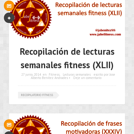
Recopilación de lecturas
semanales fitness (XLII)
27 junio, 2014
en
Fitness
,
Lecturas semanales
escrito por Jose
Alberto Benítez Andrades •
Deje un comentario
RECOPILATORIO FITNESS