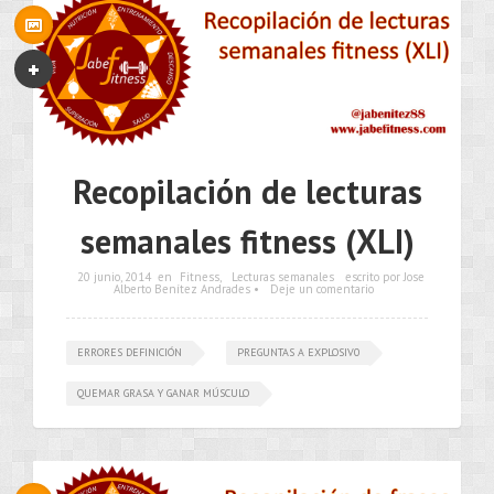
Recopilación de lecturas
semanales fitness (XLI)
20 junio, 2014
en
Fitness
,
Lecturas semanales
escrito por Jose
Alberto Benítez Andrades •
Deje un comentario
ERRORES DEFINICIÓN
PREGUNTAS A EXPLOSIV0
QUEMAR GRASA Y GANAR MÚSCULO