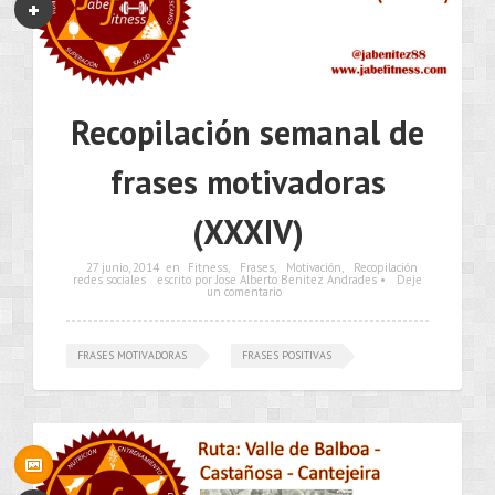
Recopilación semanal de
frases motivadoras
(XXXIV)
27 junio, 2014
en
Fitness
,
Frases
,
Motivación
,
Recopilación
redes sociales
escrito por Jose Alberto Benítez Andrades •
Deje
un comentario
FRASES MOTIVADORAS
FRASES POSITIVAS