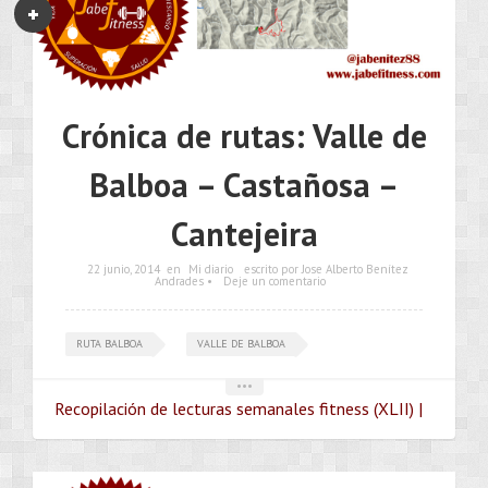
Crónica de rutas: Valle de
Balboa – Castañosa –
Cantejeira
22 junio, 2014
en
Mi diario
escrito por Jose Alberto Benítez
Andrades •
Deje un comentario
RUTA BALBOA
VALLE DE BALBOA
•••
Recopilación de lecturas semanales fitness (XLII) |