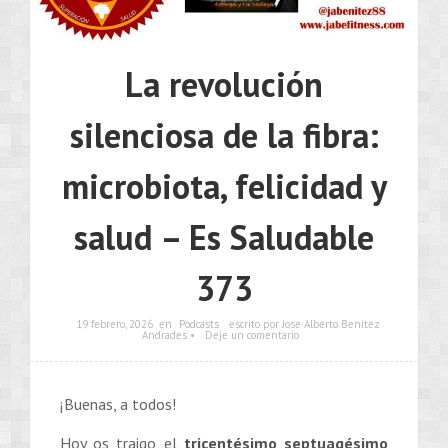
La revolución
silenciosa de la fibra:
microbiota, felicidad y
salud – Es Saludable
373
19 febrero, 2026
en
Podcasts
escrito por Jose Alberto Benítez
Andrades •
Deje un comentario
¡Buenas, a todos!
Hoy os traigo el
tricentésimo septuagésimo