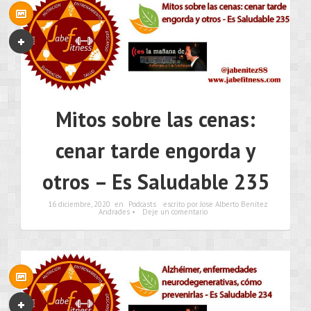
Mitos sobre las cenas:
cenar tarde engorda y
otros – Es Saludable 235
16 diciembre, 2020
en
Podcasts
escrito por Jose Alberto Benítez
Andrades •
Deje un comentario