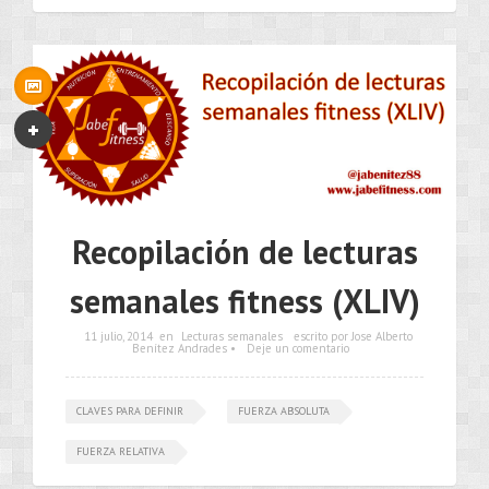
Recopilación de lecturas
semanales fitness (XLIV)
11 julio, 2014
en
Lecturas semanales
escrito por Jose Alberto
Benítez Andrades •
Deje un comentario
CLAVES PARA DEFINIR
FUERZA ABSOLUTA
FUERZA RELATIVA