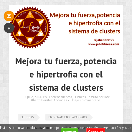
Mejora tu fuerza, potencia
e hipertrofia con el
sistema de clusters
3 julio, 2014
en
Entrenamientos
,
Fitness
escrito por Jose
Alberto Benítez Andrades •
Deje un comentario
CLUSTERS
ENTRENAMIENTO AVANZADO
Este sitio usa cookies para mejorar la experiencia de navegación y us
HIPERTROFIA MUSCULAR
SISTEMA CLUSTERS
Aceptar
Cancelar