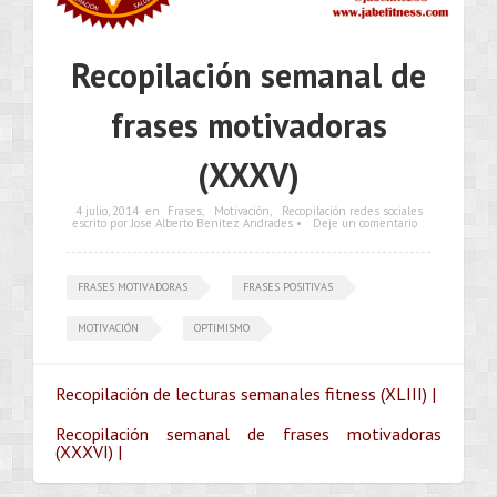
Recopilación semanal de
frases motivadoras
(XXXV)
4 julio, 2014
en
Frases
,
Motivación
,
Recopilación redes sociales
escrito por Jose Alberto Benítez Andrades •
Deje un comentario
FRASES MOTIVADORAS
FRASES POSITIVAS
MOTIVACIÓN
OPTIMISMO
Recopilación de lecturas semanales fitness (XLIII) |
Recopilación semanal de frases motivadoras
(XXXVI) |