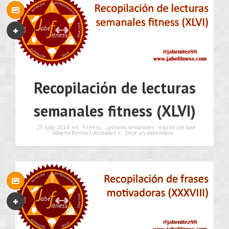
Recopilación de lecturas
semanales fitness (XLVI)
25 julio, 2014
en
Fitness
,
Lecturas semanales
escrito por Jose
Alberto Benítez Andrades •
Deje un comentario