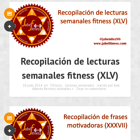
Recopilación de lecturas
semanales fitness (XLV)
18 julio, 2014
en
Fitness
,
Lecturas semanales
escrito por Jose
Alberto Benítez Andrades •
Deje un comentario