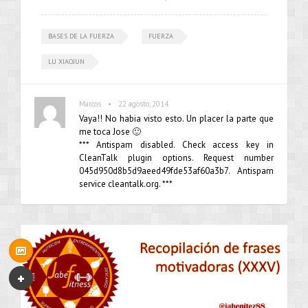
BASES DE LA FUERZA
FUERZA
LU XIAOJUN
•
Marcos
22 agosto, 2014
Vaya!! No habia visto esto. Un placer la parte que
me toca Jose 🙂
*** Antispam disabled. Check access key in
CleanTalk plugin options. Request number
045d950d8b5d9aeed49fde53af60a3b7. Antispam
service cleantalk.org. ***