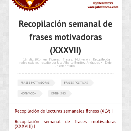
Recopilación semanal de
frases motivadoras
(XXXVII)
18 julio, 2014
en
Fitness
,
Frases
,
Motivación
,
Recopilación
redes sociales
escrito por Jose Alberto Benítez Andrades •
Deje
un comentario
FRASES MOTIVADORAS
FRASES POSITIVAS
MOTIVACIÓN
OPTIMISMO
Recopilación de lecturas semanales fitness (XLV) |
Recopilación semanal de frases motivadoras
(XXXVIII) |