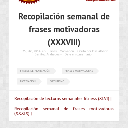
Recopilación semanal de
frases motivadoras
(XXXVIII)
25 julio, 2014
en
Frases
,
Motivación
escrito por Jose Alberto
Benítez Andrades •
Deje un comentario
FRASES DE MOTIVACIÓN
FRASES MOTIVADORAS
MOTIVACIÓN
OPTIMISMO
Recopilación de lecturas semanales fitness (XLVI) |
Recopilación semanal de frases motivadoras
(XXXIX) |