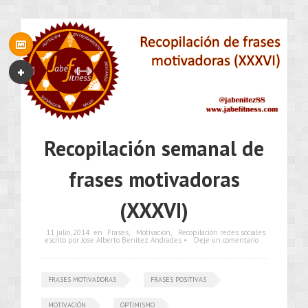
Recopilación semanal de
frases motivadoras
(XXXVI)
11 julio, 2014
en
Frases
,
Motivación
,
Recopilación redes sociales
escrito por Jose Alberto Benítez Andrades •
Deje un comentario
FRASES MOTIVADORAS
FRASES POSITIVAS
MOTIVACIÓN
OPTIMISMO