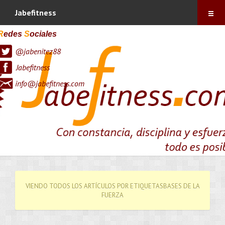
Índice
Jabefitness
Sobre mí
R
edes
S
ociales
@jabenitez88
Vitónica
Jabefitness
Blog
info@jabefitness.com
Contacto
Suscríbete !
VIENDO TODOS LOS ARTÍCULOS POR ETIQUETASBASES DE LA
FUERZA