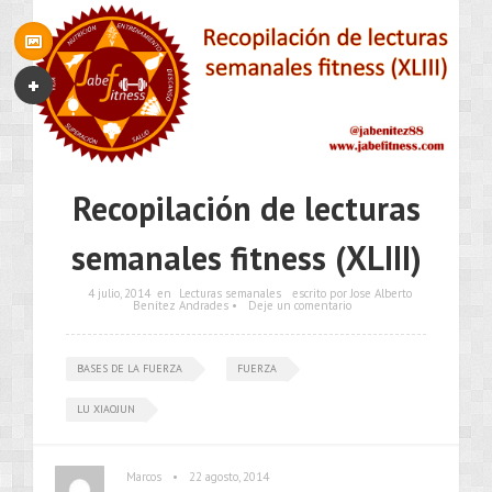
Recopilación de lecturas
semanales fitness (XLIII)
4 julio, 2014
en
Lecturas semanales
escrito por Jose Alberto
Benítez Andrades •
Deje un comentario
BASES DE LA FUERZA
FUERZA
LU XIAOJUN
•
Marcos
22 agosto, 2014