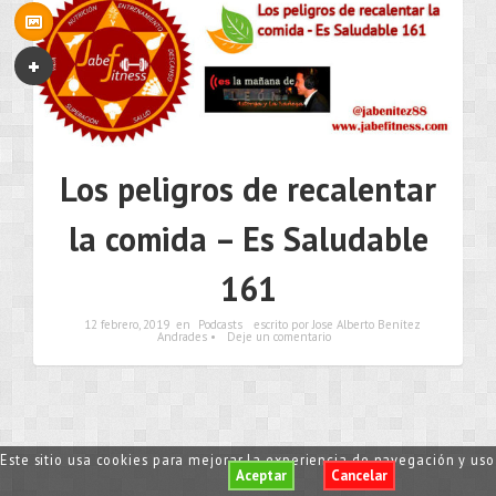
Los peligros de recalentar
la comida – Es Saludable
161
12 febrero, 2019
en
Podcasts
escrito por Jose Alberto Benítez
Andrades •
Deje un comentario
Este sitio usa cookies para mejorar la experiencia de navegación y us
Aceptar
Cancelar