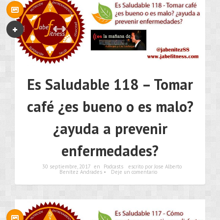
Es Saludable 118 – Tomar
café ¿es bueno o es malo?
¿ayuda a prevenir
enfermedades?
30 septiembre, 2017
en
Podcasts
escrito por Jose Alberto
Benítez Andrades •
Deje un comentario