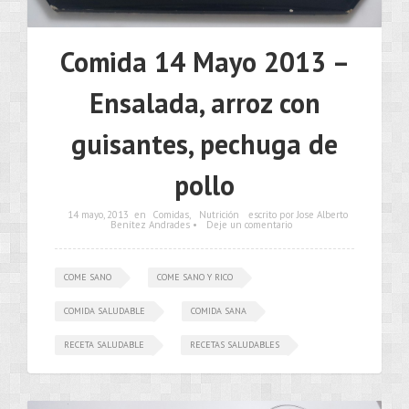
Comida 14 Mayo 2013 –
Ensalada, arroz con
guisantes, pechuga de
pollo
14 mayo, 2013
en
Comidas
,
Nutrición
escrito por Jose Alberto
Benítez Andrades •
Deje un comentario
COME SANO
COME SANO Y RICO
COMIDA SALUDABLE
COMIDA SANA
RECETA SALUDABLE
RECETAS SALUDABLES