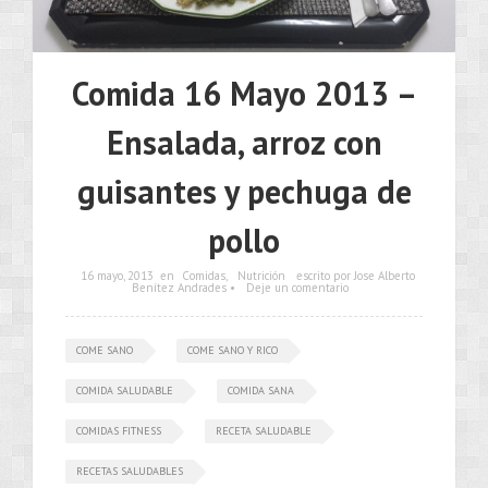
Comida 16 Mayo 2013 –
Ensalada, arroz con
guisantes y pechuga de
pollo
16 mayo, 2013
en
Comidas
,
Nutrición
escrito por Jose Alberto
Benítez Andrades •
Deje un comentario
COME SANO
COME SANO Y RICO
COMIDA SALUDABLE
COMIDA SANA
COMIDAS FITNESS
RECETA SALUDABLE
RECETAS SALUDABLES