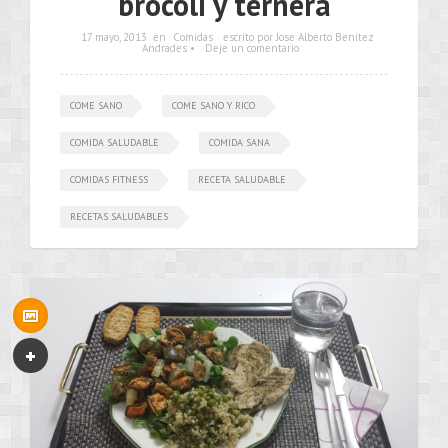
brócoli y ternera
17 mayo, 2013
en
Comidas
escrito por Jose Alberto Benítez
Andrades •
Deje un comentario
COME SANO
COME SANO Y RICO
COMIDA SALUDABLE
COMIDA SANA
COMIDAS FITNESS
RECETA SALUDABLE
RECETAS SALUDABLES
•••