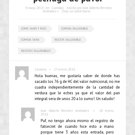
9 mayo, 2013
en
Comidas
escrito por Jose Alberto Benítez
Andrades •
Deje un comentario
COME SANO Y RICO
COMIDA SALUDABLE
COMIDA SANA
RECETA SALUDABLE
RECETAS SALUDABLES
•
Carolina
17 enero, 2016
Hola buenas, me gustaría saber de donde has
sacado los 76 g de HC del valor nutricional, no me
cuadra independientemente de la cantidad de
verdura que le eches ya que el valor del pan
integral sera de unos 20 a lo sumo!. Un saludo!
•
Jose Alberto Benítez Andrades
18 enero,
2016
Puf, no tengo ahora mismo el registro de
fatsecret de cuando hice esto a mano
porque tiene 3 años esta entrada, pero