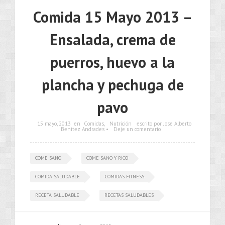
Comida 15 Mayo 2013 –
Ensalada, crema de
puerros, huevo a la
plancha y pechuga de
pavo
15 mayo, 2013
en
Comidas
,
Nutrición
escrito por Jose Alberto
Benítez Andrades •
Deje un comentario
COME SANO
COME SANO Y RICO
COMIDA SALUDABLE
COMIDAS FITNESS
RECETA SALUDABLE
RECETAS SALUDABLES