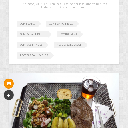
13 mayo, 2013
en
Comidas
escrito por Jose Alberto Benítez
Andrades •
Deje un comentario
COME SANO
COME SANO Y RICO
COMIDA SALUDABLE
COMIDA SANA
COMIDAS FITNESS
RECETA SALUDABLE
RECETAS SALUDABLES
•••