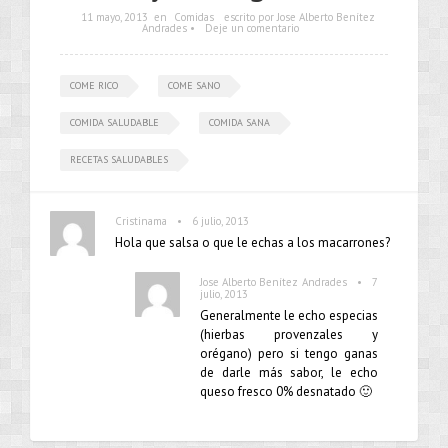
11 mayo, 2013
en
Comidas
escrito por Jose Alberto Benítez
Andrades •
Deje un comentario
COME RICO
COME SANO
COMIDA SALUDABLE
COMIDA SANA
RECETAS SALUDABLES
•
Cristinama
6 julio, 2013
Hola que salsa o que le echas a los macarrones?
•
Jose Alberto Benítez Andrades
7
julio, 2013
Generalmente le echo especias
(hierbas provenzales y
orégano) pero si tengo ganas
de darle más sabor, le echo
queso fresco 0% desnatado 🙂