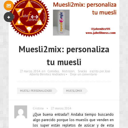
Muesli2mix: personaliza
tu muesli
27 marzo, 2014
en
Comidas
,
Nutrición
,
Snacks
escrito por Jose
Alberto Benítez Andrades •
Deje un comentario
MUESLI PERSONALIZADO
MUESLI2MIX
•
Cristina
27 marzo, 2014
¡¡Que buena entrada!! Andaba tiempo buscando
algo parecido porque los mueslis que venden en
los super están repletos de azúcar y de esta