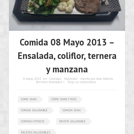
Comida 08 Mayo 2013 –
Ensalada, coliflor, ternera
y manzana
8 mayo, 2013
en
Comidas
,
Nutrición
escrito por Jose Alberto
Benítez Andrades •
Deje un comentario
COME SANO
COME SANO Y RICO
COMIDA SALUDABLE
COMIDA SANA
COMIDAS FITNESS
RECETA SALUDABLE
RECETAS SALUDABLES