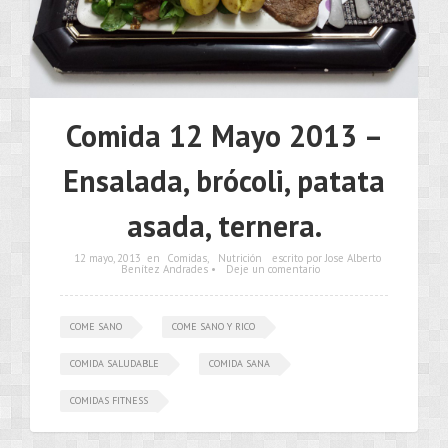
Comida 12 Mayo 2013 –
Ensalada, brócoli, patata
asada, ternera.
12 mayo, 2013
en
Comidas
,
Nutrición
escrito por Jose Alberto
Benítez Andrades •
Deje un comentario
COME SANO
COME SANO Y RICO
COMIDA SALUDABLE
COMIDA SANA
COMIDAS FITNESS
•••