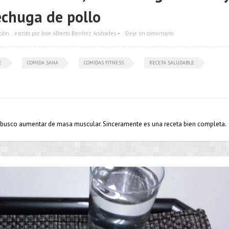
chuga de pollo
ción
escrito por Jose Alberto Benítez Andrades •
Deje un comentario
E
COMIDA SANA
COMIDAS FITNESS
RECETA SALUDABLE
busco aumentar de masa muscular. Sinceramente es una receta bien completa.