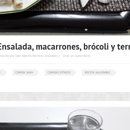
salada, macarrones, brócoli y ter
escrito por Jose Alberto Benítez Andrades •
Deje un comentario
E
COMIDA SANA
COMIDAS FITNESS
RECETA SALUDABLE
•••