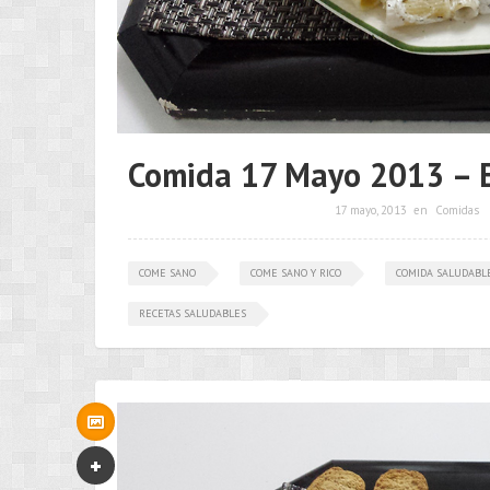
Comida 17 Mayo 2013 – En
17 mayo, 2013
en
Comidas
COME SANO
COME SANO Y RICO
COMIDA SALUDABL
RECETAS SALUDABLES