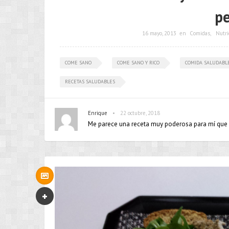
pe
16 mayo, 2013
en
Comidas
,
Nutri
COME SANO
COME SANO Y RICO
COMIDA SALUDABL
RECETAS SALUDABLES
•
Enrique
22 octubre, 2018
Me parece una receta muy poderosa para mí que 