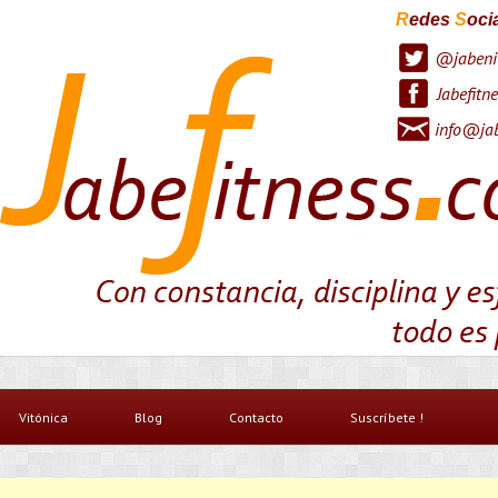
R
edes
S
oci
@jabeni
Jabefitne
info@jab
Vitónica
Blog
Contacto
Suscríbete !