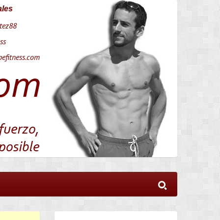
ales
tez88
ss
efitness.com