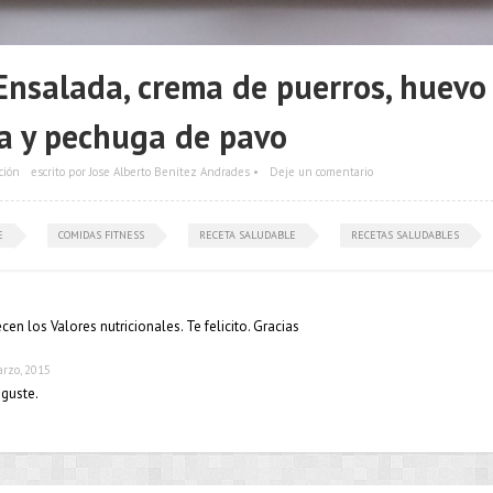
nsalada, crema de puerros, huevo 
a y pechuga de pavo
ción
escrito por Jose Alberto Benítez Andrades •
Deje un comentario
E
COMIDAS FITNESS
RECETA SALUDABLE
RECETAS SALUDABLES
en los Valores nutricionales. Te felicito. Gracias
arzo, 2015
 guste.