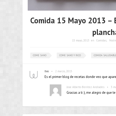
Comida 15 Mayo 2013 – E
planch
15 mayo, 2013
en
Comidas
,
Nutri
COME SANO
COME SANO Y RICO
COMIDA SALUDABL
•
Ilvo
2 marzo, 2015
Es el primer blog de recetas donde veo que aparec
•
Jose Alberto Benítez Andrades
3 m
Gracias a ti :), me alegro de que te