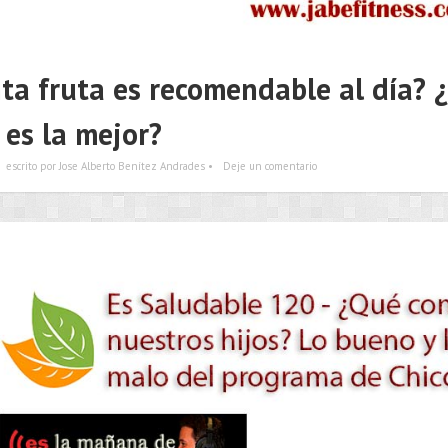
ta fruta es recomendable al día? 
es la mejor?
escrito por Jose Alberto Benítez Andrades •
Deje un comentario