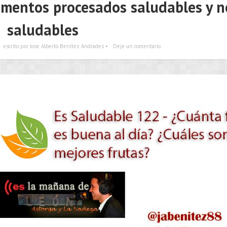
imentos procesados saludables y n
saludables
escrito por Jose Alberto Benítez Andrades •
Deje un comentario