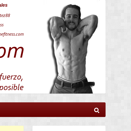
ales
tez88
ss
efitness.com