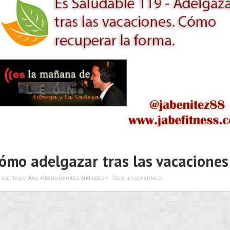
ómo adelgazar tras las vacaciones
escrito por Jose Alberto Benítez Andrades •
Deje un comentario