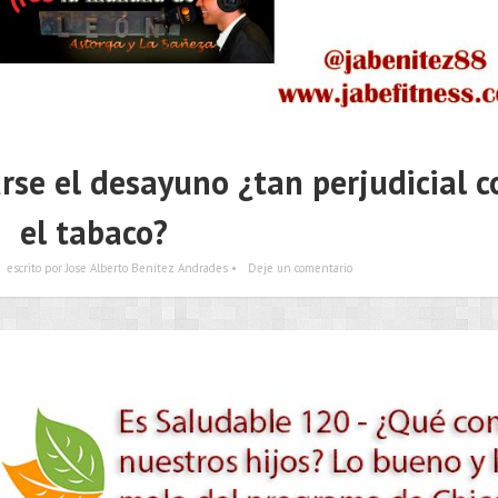
rse el desayuno ¿tan perjudicial 
el tabaco?
escrito por Jose Alberto Benítez Andrades •
Deje un comentario