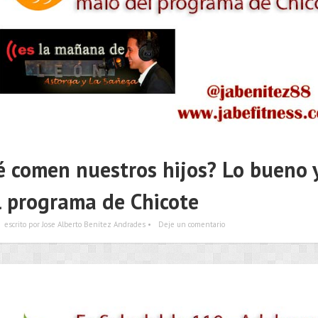
 comen nuestros hijos? Lo bueno y
l programa de Chicote
escrito por Jose Alberto Benítez Andrades •
Deje un comentario