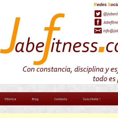
R
edes
S
oci
@jabeni
Jabefitne
info@jab
Vitónica
Blog
Contacto
Suscríbete !