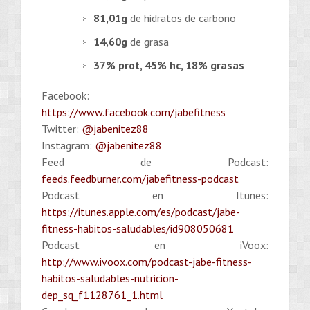
81,01g
de hidratos de carbono
14,60g
de grasa
37% prot, 45% hc, 18% grasas
Facebook:
https://www.facebook.com/jabefitness
Twitter:
@jabenitez88
Instagram:
@jabenitez88
Feed de Podcast:
feeds.feedburner.com/jabefitness-podcast
Podcast en Itunes:
https://itunes.apple.com/es/podcast/jabe-
fitness-habitos-saludables/id908050681
Podcast en iVoox:
http://www.ivoox.com/podcast-jabe-fitness-
habitos-saludables-nutricion-
dep_sq_f1128761_1.html