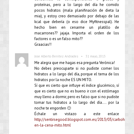
proteínas, pero a lo largo del día he comido
pocos hidratos (mala planifinación de dieta la
mia), y estoy creo demasiado por debajo de las
kcal que debería (o eso dice Myfitnesspal). He
hecho bien en cenarme un platillo de
macarrones?? jajaja. Importa el orden de los
factores o es un falso mito??
Graacias!!
•
Jose Alberto Benítez Andrades
31 mayo, 2013
Me alegra que me hagas esa pregunta Verónica!
No debes preocuparte si no pudiste comer los
hidratos a lo largo del día, porque el tema de los
hidratos por la noche ES UN MITO.
Sí que es cierto que influye el índice glucémico, sí
que es cierto que no es bueno ir con el estómago
muy lleno a dormir, pero es falso que si no pudiste
tomar tus hidratos a lo largo del día…. por la
noche te engorden 🙂
Échale un vistazo a este enlace
http://sentirsegood.blogspot.com.es/2013/03/carbohidrat
en-la-cena-mito.html