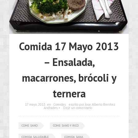
Comida 17 Mayo 2013
– Ensalada,
macarrones, brócoli y
ternera
17 mayo, 2013
en
Comidas
escrito por Jose Alberto Benítez
Andrades •
Deje un comentario
COME SANO
COME SANO Y RICO
COMIDA SALUDABLE
COMIDA SANA