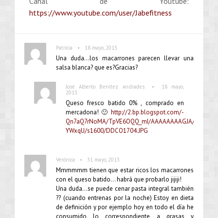
Canal de Youtube:
https://www.youtube.com/user/Jabefitness
•
Patricia
18 mayo, 2013
Una duda…los macarrones parecen llevar una
salsa blanca? que es?Gracias?
•
Jose Alberto Benítez Andrades
18 mayo,
2013
Queso fresco batido 0% , comprado en
mercadona! 🙂
http://2.bp.blogspot.com/-
Qn7aQ7rNoMA/TpVE6OQQ_mI/AAAAAAAAGJA/Eb44C-
YWxqU/s1600/DDCO1704.JPG
•
Verónica
31 mayo, 2013
Mmmmmm tienen que estar ricos los macarrones
con el queso batido… habrá que probarlo jijiji!
Una duda…se puede cenar pasta integral también
?? (cuando entrenas por la noche) Estoy en dieta
de definición y por ejemplo hoy en todo el día he
consumido lo correspondiente a grasas y