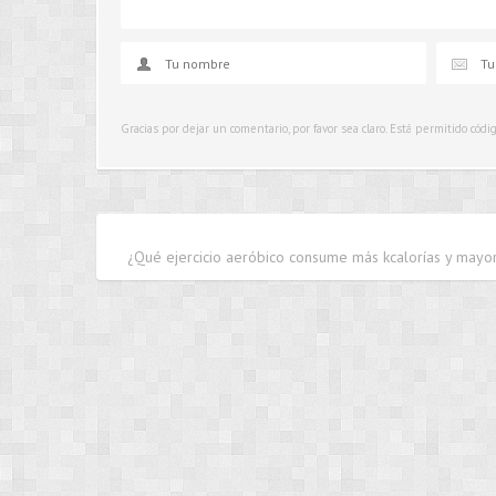
Gracias por dejar un comentario, por favor sea claro. Está permitido cód
¿Qué ejercicio aeróbico consume más kcalorías y mayo