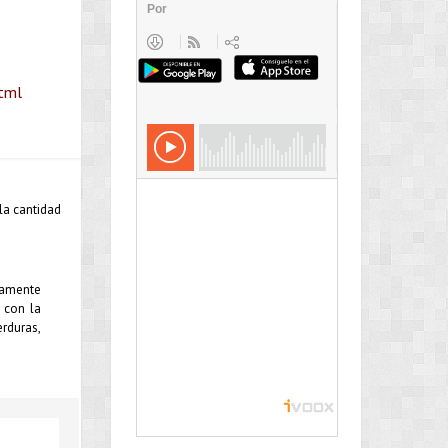
html
la cantidad
ivamente
 con la
erduras,