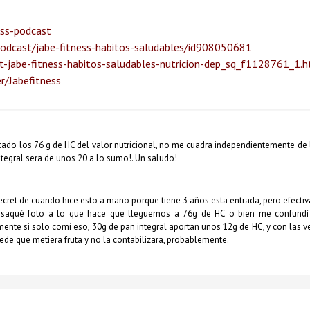
ess-podcast
podcast/jabe-fitness-habitos-saludables/id908050681
-jabe-fitness-habitos-saludables-nutricion-dep_sq_f1128761_1.
r/Jabefitness
ado los 76 g de HC del valor nutricional, no me cuadra independientemente de 
ntegral sera de unos 20 a lo sumo!. Un saludo!
secret de cuando hice esto a mano porque tiene 3 años esta entrada, pero efect
 saqué foto a lo que hace que lleguemos a 76g de HC o bien me confundí
vamente si solo comí eso, 30g de pan integral aportan unos 12g de HC, y con las v
ede que metiera fruta y no la contabilizara, probablemente.