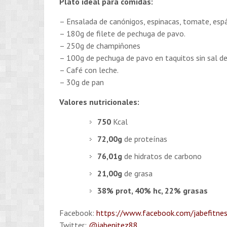
Plato ideal para comidas:
– Ensalada de canónigos, espinacas, tomate, espár
– 180g de filete de pechuga de pavo.
– 250g de champiñones
– 100g de pechuga de pavo en taquitos sin sal d
– Café con leche.
– 30g de pan
Valores nutricionales:
750
Kcal
72,00g
de proteínas
76,01g
de hidratos de carbono
21,00g
de grasa
38% prot, 40% hc, 22% grasas
Facebook:
https://www.facebook.com/jabefitne
Twitter:
@jabenitez88