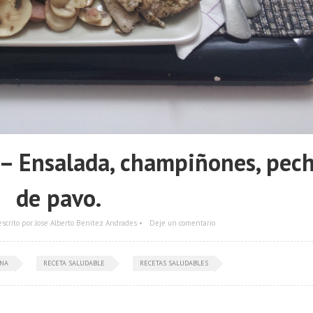
– Ensalada, champiñones, pec
de pavo.
escrito por Jose Alberto Benítez Andrades •
Deje un comentario
ANA
RECETA SALUDABLE
RECETAS SALUDABLES