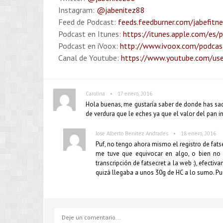
Instagram:
@jabenitez88
Feed de Podcast:
feeds.feedburner.com/jabefitn
Podcast en Itunes:
https://itunes.apple.com/es/
Podcast en iVoox:
http://www.ivoox.com/podcast
Canal de Youtube:
https://www.youtube.com/use
•
Carolina
17 enero, 2016
Hola buenas, me gustaría saber de donde has sac
de verdura que le eches ya que el valor del pan i
•
Jose Alberto Benítez Andrades
18 enero, 2016
Puf, no tengo ahora mismo el registro de fat
me tuve que equivocar en algo, o bien no
transcripción de fatsecret a la web :), efecti
quizá llegaba a unos 30g de HC a lo sumo. Pu