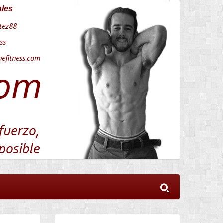
ales
tez88
ss
efitness.com