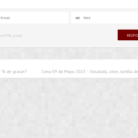
igo HTML y href.
r % de grasas?
Cena 09 de Mayo 2013 – Ensalada, coles, tortilla 