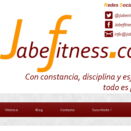
R
edes
S
oci
@jabeni
Jabefitne
info@jab
Vitónica
Blog
Contacto
Suscríbete !