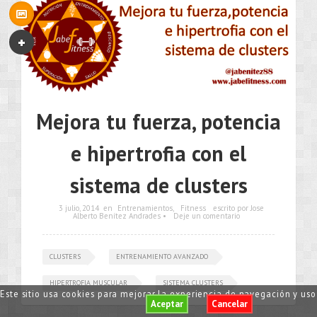
Mejora tu fuerza, potencia
e hipertrofia con el
sistema de clusters
3 julio, 2014
en
Entrenamientos
,
Fitness
escrito por Jose
Alberto Benítez Andrades •
Deje un comentario
CLUSTERS
ENTRENAMIENTO AVANZADO
HIPERTROFIA MUSCULAR
SISTEMA CLUSTERS
Este sitio usa cookies para mejorar la experiencia de navegación y us
Aceptar
Cancelar