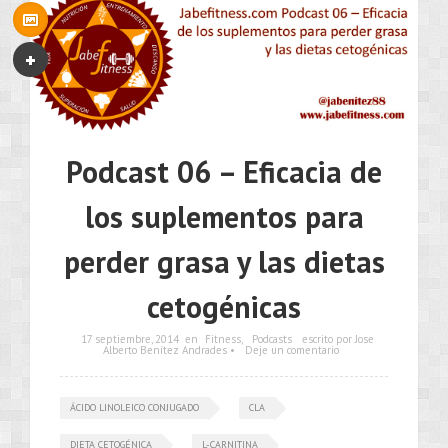
Podcast 06 – Eficacia de
los suplementos para
perder grasa y las dietas
cetogénicas
17 septiembre, 2014
en
Fitness
,
Podcasts
escrito por Jose
Alberto Benítez Andrades •
Deje un comentario
ÁCIDO LINOLEICO CONJUGADO
CLA
DIETA CETOGÉNICA
L-CARNITINA