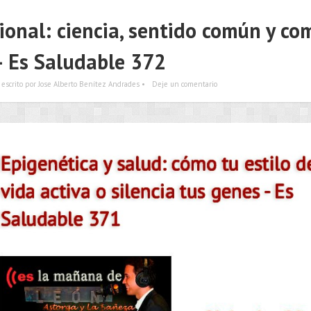
ional: ciencia, sentido común y co
– Es Saludable 372
escrito por Jose Alberto Benítez Andrades •
Deje un comentario