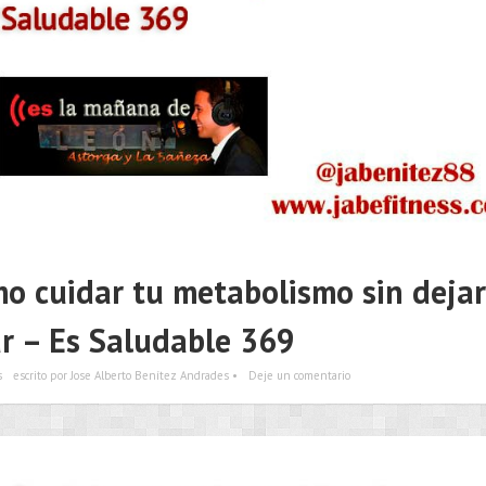
mo cuidar tu metabolismo sin dejar
ar – Es Saludable 369
s
escrito por Jose Alberto Benítez Andrades •
Deje un comentario