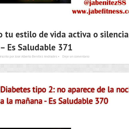
 tu estilo de vida activa o silencia
– Es Saludable 371
escrito por Jose Alberto Benítez Andrades •
Deje un comentario