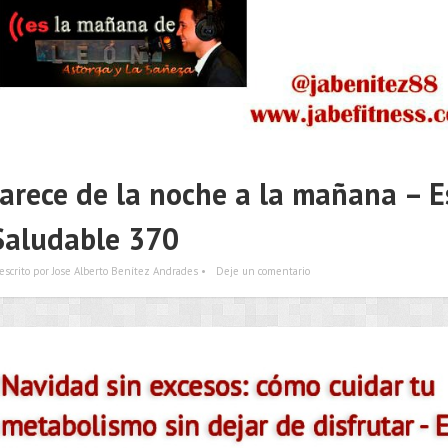
parece de la noche a la mañana – E
Saludable 370
escrito por Jose Alberto Benítez Andrades •
Deje un comentario