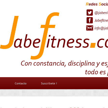
R
edes
S
oci
@jabeni
Jabefitne
info@jab
g
Contacto
Suscríbete !