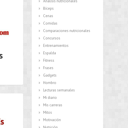
Análisis nutricionales
Bíceps
Cenas
Comidas
Comparaciones nutricionales
Concursos
Entrenamientos
s
Espalda
Fitness
Frases
Gadgets
Hombro
Lecturas semanales
Mi diario
Mis carreras
Mitos
Motivación
Nutrición