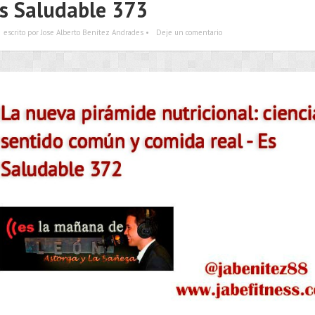
s Saludable 373
escrito por Jose Alberto Benítez Andrades •
Deje un comentario