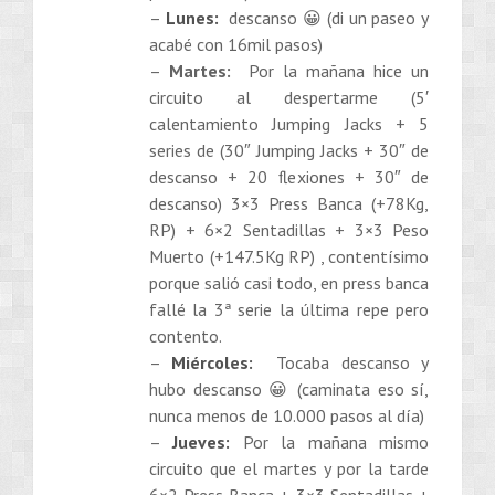
–
Lunes:
descanso 😀 (di un paseo y
acabé con 16mil pasos)
–
Martes:
Por la mañana hice un
circuito al despertarme (5′
calentamiento Jumping Jacks + 5
series de (30″ Jumping Jacks + 30″ de
descanso + 20 flexiones + 30″ de
descanso) 3×3 Press Banca (+78Kg,
RP) + 6×2 Sentadillas + 3×3 Peso
Muerto (+147.5Kg RP) , contentísimo
porque salió casi todo, en press banca
fallé la 3ª serie la última repe pero
contento.
–
Miércoles:
Tocaba descanso y
hubo descanso 😀 (caminata eso sí,
nunca menos de 10.000 pasos al día)
–
Jueves:
Por la mañana mismo
circuito que el martes y por la tarde
6×2 Press Banca + 3×3 Sentadillas +