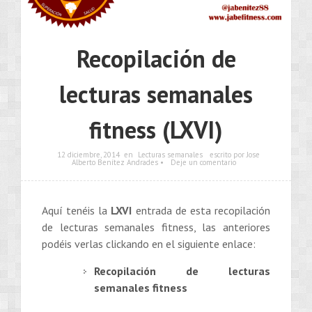
Recopilación de
lecturas semanales
fitness (LXVI)
12 diciembre, 2014
en
Lecturas semanales
escrito por Jose
Alberto Benítez Andrades •
Deje un comentario
Aquí tenéis la
LXVI
entrada de esta recopilación
de lecturas semanales fitness, las anteriores
podéis verlas clickando en el siguiente enlace:
Recopilación de lecturas
semanales fitness