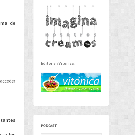
rama de
Editor en Vitónica:
 acceder
stantes
PODCAST
ican
los