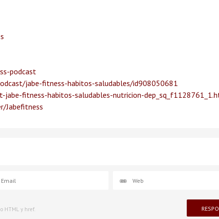
ss
ess-podcast
podcast/jabe-fitness-habitos-saludables/id908050681
-jabe-fitness-habitos-saludables-nutricion-dep_sq_f1128761_1.
r/Jabefitness
igo HTML y href.