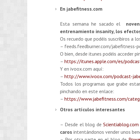
En jabefitness.com
Esta semana he sacado el
noven
entrenamiento insanity, los efectos
Os recuedo que podéis suscribiros a lo
– feeds.feedburner.com/jabefitness-
O bien, desde itunes podéis acceder pi
–
https://itunes.apple.com/es/podca
Y en ivoox.com aquí:
–
http://www.ivoox.com/podcast-jabe
Todos los programas que grabe estar
pinchando en este enlace:
–
https://www.jabefitness.com/categ
Otros artículos interesantes
– Desde el blog de
Scientiablog.com
caros
intentándonos vender unos bene
– Por otra parte en el blog de
Powe