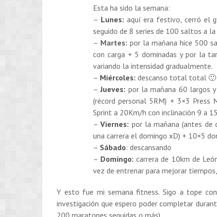
Esta ha sido la semana:
–
Lunes:
aquí era festivo, cerró el 
seguido de 8 series de 100 saltos a l
–
Martes:
por la mañana hice 500 sa
con carga + 5 dominadas y por la ta
variando la intensidad gradualmente.
–
Miércoles:
descanso total total 🙂
–
Jueves:
por la mañana 60 largos y
(récord personal 5RM) + 3×3 Press M
Sprint a 20Km/h con inclinación 9 a 1
–
Viernes:
por la mañana (antes de c
una carrera el domingo xD) + 10×5 d
–
Sábado
: descansando
–
Domingo:
carrera de 10km de León
vez de entrenar para mejorar tiempos
Y esto fue mi semana fitness. Sigo a tope con
investigación que espero poder completar duran
200 maratones seguidas o más).