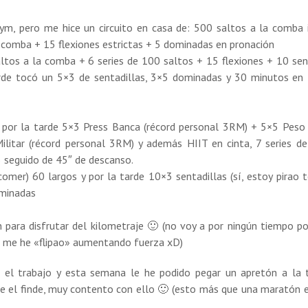
gym, pero me hice un circuito en casa de: 500 saltos a la comba i
a comba + 15 flexiones estrictas + 5 dominadas en pronación
ltos a la comba + 6 series de 100 saltos + 15 flexiones + 10 sen
rde tocó un 5×3 de sentadillas, 3×5 dominadas y 30 minutos en 
 por la tarde 5×3 Press Banca (récord personal 3RM) + 5×5 Peso
ilitar (récord personal 3RM) y además HIIT en cinta, 7 series d
5 seguido de 45″ de descanso.
omer) 60 largos y por la tarde 10×3 sentadillas (sí, estoy pirao 
ominadas
 para disfrutar del kilometraje 🙂 (no voy a por ningún tiempo p
, me he «flipao» aumentando fuerza xD)
 el trabajo y esta semana le he podido pegar un apretón a la 
te el finde, muy contento con ello 🙂 (esto más que una maratón