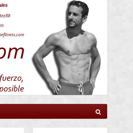
ales
tez88
ss
efitness.com