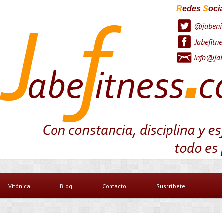
R
edes
S
oci
@jabeni
Jabefitne
info@jab
Vitónica
Blog
Contacto
Suscríbete !