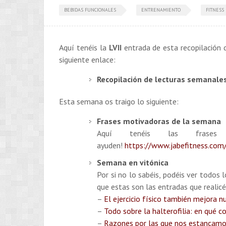
BEBIDAS FUNCIONALES
ENTRENAMIENTO
FITNESS
Aquí tenéis la
LVII
entrada de esta recopilación d
siguiente enlace:
Recopilación de lecturas semanales
Esta semana os traigo lo siguiente:
Frases motivadoras de la semana
Aquí tenéis las frase
ayuden!
https://www.jabefitness.com/
Semana en vitónica
Por si no lo sabéis, podéis ver todos 
que estas son las entradas que realic
–
El ejercicio físico también mejora n
–
Todo sobre la halterofilia: en qué 
–
Razones por las que nos estancamos 