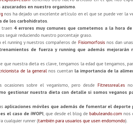
os azucarados en nuestro organismo
.
rg
nos ha dejado un excelente artículo en el que se puede ver la v
ia de los carbohidratos
.
 traen
4 errores muy comunes que cometemos a la hora de
s seguir reduciendo nuestro porcentaje graso.
n el running y nuestros compañeros de
Fisiomorfosis
nos dan unas
trenamientos de fuerza y running que además mejorarán 
e que nuestra dieta es clave, tengamos la edad que tengamos, pa
tricionista de la general
nos cuentan
la importancia de la alime
 ocasiones sobre el veganismo, pero desde
Fitnessreal.es
nos
mo gestionar nuestra dieta con detalle si somos veganos p
las
aplicaciones móviles que además de fomentar el deporte
 es el caso de iWOPI
, que desde el blog de
babuleando.com
nos 
 cualquier runner (
también para usuarios que usen endomondo
).