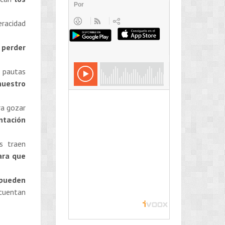
eracidad
 perder
 pautas
nuestro
ra gozar
ntación
 traen
ara que
 pueden
cuentan