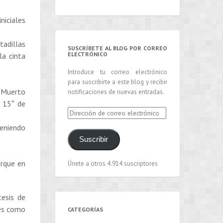
niciales
tadillas
SUSCRÍBETE AL BLOG POR CORREO
ELECTRÓNICO
la cinta
Introduce tu correo electrónico
para suscribirte a este blog y recibir
 Muerto
notificaciones de nuevas entradas.
e 15″ de
Dirección
de
teniendo
correo
Suscribir
electrónico
orque en
Únete a otros 4.914 suscriptores
tesis de
 es como
CATEGORÍAS