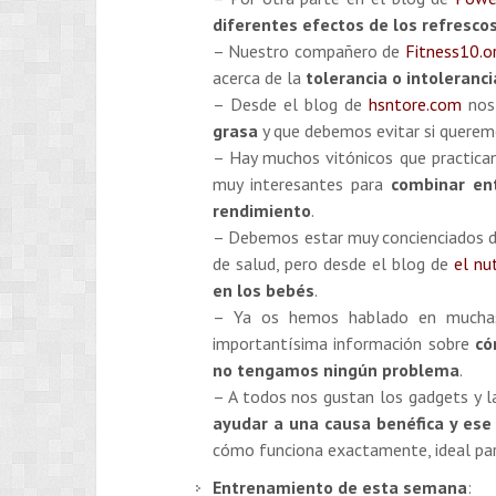
diferentes efectos de los refresc
– Nuestro compañero de
Fitness10.o
acerca de la
tolerancia o intoleranc
– Desde el blog de
hsntore.com
nos
grasa
y que debemos evitar si queremo
– Hay muchos vitónicos que practica
muy interesantes para
combinar en
rendimiento
.
– Debemos estar muy concienciados d
de salud, pero desde el blog de
el nu
en los bebés
.
– Ya os hemos hablado en muchas
importantísima información sobre
có
no tengamos ningún problema
.
– A todos nos gustan los gadgets y 
ayudar a una causa benéfica y ese
cómo funciona exactamente, ideal para
Entrenamiento de esta semana
: