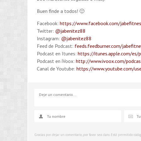
Buen finde a todos! 🙂
Facebook:
https://www.facebook.com/jabefitne
Twitter:
@jabenitez88
Instagram:
@jabenitez88
Feed de Podcast:
feeds.feedburner.com/jabefitn
Podcast en Itunes:
https://itunes.apple.com/es/
Podcast en iVoox:
http://www.ivoox.com/podcast
Canal de Youtube:
https://www.youtube.com/use
Gracias por dejar un comentario, por favor sea claro. Está permitido cód