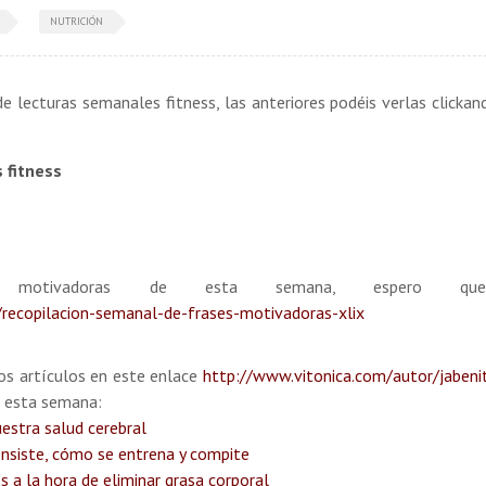
NUTRICIÓN
e lecturas semanales fitness, las anteriores podéis verlas clickan
 fitness
s motivadoras de esta semana, espero q
recopilacion-semanal-de-frases-motivadoras-xlix
los artículos en este enlace
http://www.vitonica.com/autor/jaben
é esta semana:
uestra salud cerebral
consiste, cómo se entrena y compite
a la hora de eliminar grasa corporal