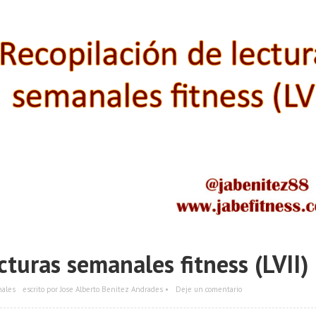
cturas semanales fitness (LVII)
nales
escrito por Jose Alberto Benítez Andrades •
Deje un comentario