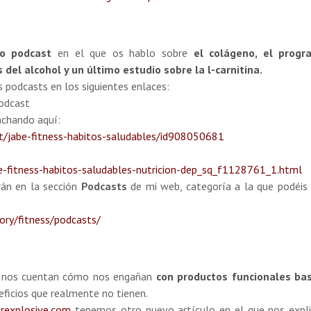
o podcast
en el que os hablo sobre
el colágeno, el prog
 del alcohol y un último estudio sobre la l-carnitina
.
s podcasts en los siguientes enlaces:
podcast
nchando aquí:
st/jabe-fitness-habitos-saludables/id908050681
-fitness-habitos-saludables-nutricion-dep_sq_f1128761_1.html
án en la sección
Podcasts
de mi web, categoría a la que podéis
ory/fitness/podcasts/
nos cuentan cómo nos engañan
con productos funcionales ba
ficios que realmente no tienen.
rexplosive.com
tenemos otro nuevo artículo en el que nos expl