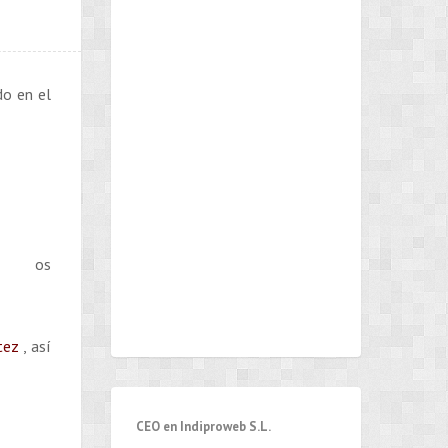
do en el
ue os
itez
, así
CEO en Indiproweb S.L.