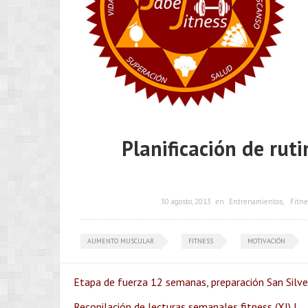
Planificación de rut
30 agosto, 2013
en
Entrenamientos
,
Fitne
AUMENTO MUSCULAR
FITNESS
MOTIVACIÓN
Etapa de fuerza 12 semanas, preparación San Silvest
Recopilación de lecturas semanales fitness (XI) |