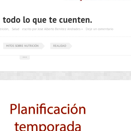
 todo lo que te cuenten.
rición
,
Salud
escrito por Jose Alberto Benítez Andrades •
Deje un comentario
MITOS SOBRE NUTRICIÓN
REALIDAD
•••