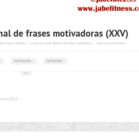
nal de frases motivadoras (XXV)
ión redes sociales
escrito por Jose Alberto Benítez Andrades •
Deje un comentario
MOTIVACIÓN
OPTIMISMO
•••
ebrero, 2015