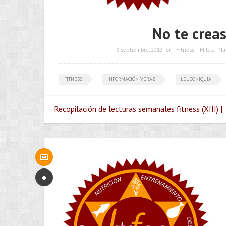
No te creas
8 septiembre, 2013
en
Fitness
,
Mitos
,
Nut
FITNESS
INFORMACIÓN VERAZ
LEUCONIQUIA
Recopilación de lecturas semanales fitness (XIII) |