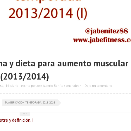
ina y dieta para aumento muscular
(2013/2014)
ss
,
Mi diario
escrito por Jose Alberto Benítez Andrades •
Deje un comentario
PLANIFICACIÓN TEMPORADA 2013 2014
•••
re y definición. |