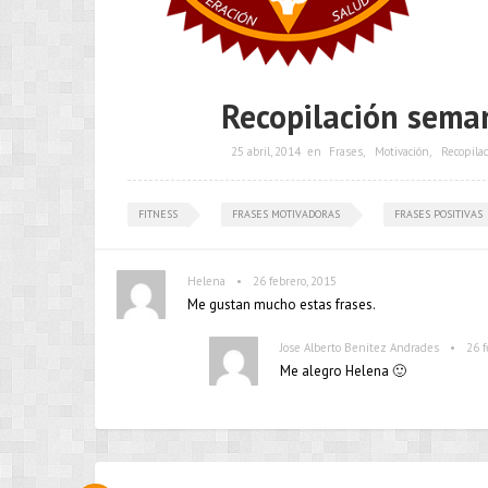
Recopilación sema
25 abril, 2014
en
Frases
,
Motivación
,
Recopilac
FITNESS
FRASES MOTIVADORAS
FRASES POSITIVAS
•
Helena
26 febrero, 2015
Me gustan mucho estas frases.
•
Jose Alberto Benítez Andrades
26 f
Me alegro Helena 🙂