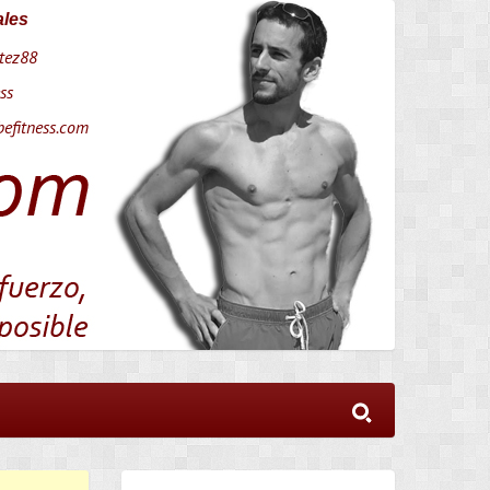
ales
tez88
ss
efitness.com