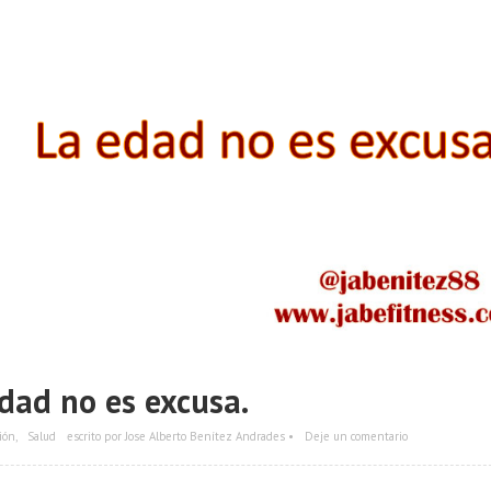
dad no es excusa.
ión
,
Salud
escrito por Jose Alberto Benítez Andrades •
Deje un comentario