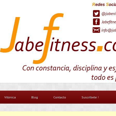
R
edes
S
oci
@jabeni
Jabefitne
info@jab
Vitónica
Blog
Contacto
Suscríbete !