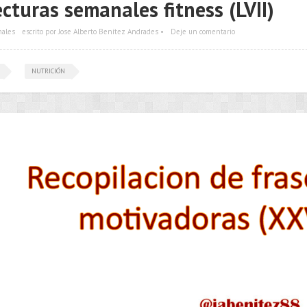
ecturas semanales fitness (LVII)
nales
escrito por Jose Alberto Benítez Andrades •
Deje un comentario
NUTRICIÓN