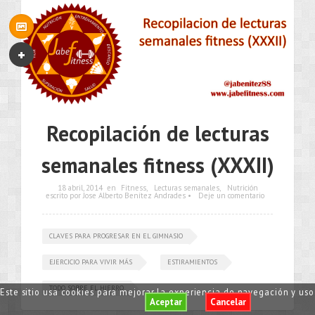
Recopilación de lecturas
semanales fitness (XXXII)
18 abril, 2014
en
Fitness
,
Lecturas semanales
,
Nutrición
escrito por Jose Alberto Benítez Andrades •
Deje un comentario
CLAVES PARA PROGRESAR EN EL GIMNASIO
EJERCICIO PARA VIVIR MÁS
ESTIRAMIENTOS
TODO SOBRE EL HIERRO
Este sitio usa cookies para mejorar la experiencia de navegación y us
Aceptar
Cancelar