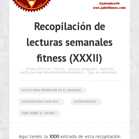
Recopilación de
lecturas semanales
fitness (XXXII)
18 abril, 2014
en
Fitness
,
Lecturas semanales
,
Nutrición
escrito por Jose Alberto Benítez Andrades •
Deje un comentario
CLAVES PARA PROGRESAR EN EL GIMNASIO
EJERCICIO PARA VIVIR MÁS
ESTIRAMIENTOS
TODO SOBRE EL HIERRO
Aquí tenéis la
XXXI
entrada de esta recopilación