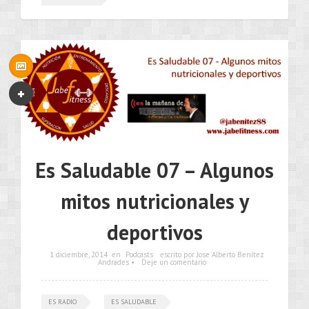
Es Saludable 07 – Algunos
mitos nutricionales y
deportivos
1 diciembre, 2014
en
Podcasts
escrito por Jose Alberto Benítez
Andrades •
Deje un comentario
ES RADIO
ES SALUDABLE