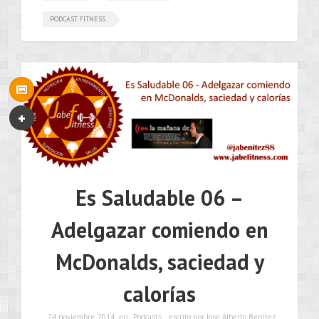
PODCAST FITNESS
Es Saludable 06 –
Adelgazar comiendo en
McDonalds, saciedad y
calorías
24 noviembre, 2014
en
Podcasts
escrito por Jose Alberto Benítez