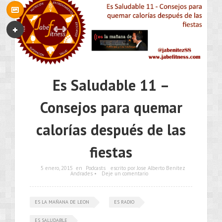
Es Saludable 11 –
Consejos para quemar
calorías después de las
fiestas
5 enero, 2015
en
Podcasts
escrito por Jose Alberto Benítez
Andrades •
Deje un comentario
ES LA MAÑANA DE LEON
ES RADIO
ES SALUDABLE