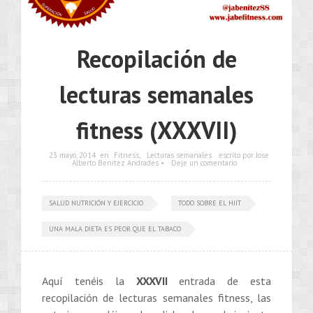
Recopilación de
lecturas semanales
fitness (XXXVII)
23 mayo, 2014
en
Fitness
,
Lecturas semanales
escrito por Jose
Alberto Benítez Andrades •
Deje un comentario
SALUD NUTRICIÓN Y EJERCICIO
TODO SOBRE EL HIIT
UNA MALA DIETA ES PEOR QUE EL TABACO
Aquí tenéis la
XXXVII
entrada de esta
recopilación de lecturas semanales fitness, las