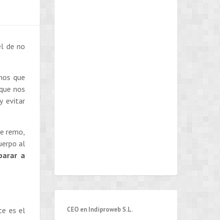
el de no
mos que
 que nos
y evitar
de remo,
uerpo al
parar a
CEO en Indiproweb S.L.
te es el