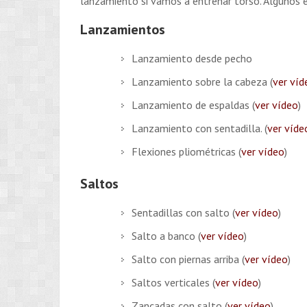
lanzamiento si vamos a entrenar torso. Algunos e
Lanzamientos
Lanzamiento desde pecho
Lanzamiento sobre la cabeza (
ver víd
Lanzamiento de espaldas (
ver vídeo
)
Lanzamiento con sentadilla. (
ver víde
Flexiones pliométricas (
ver vídeo
)
Saltos
Sentadillas con salto (
ver vídeo
)
Salto a banco (
ver vídeo
)
Salto con piernas arriba (
ver vídeo
)
Saltos verticales (
ver vídeo
)
Zancadas con salto (
ver vídeo
)