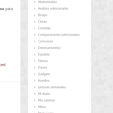
Abdominales
oso
para
Análisis nutricionales
Bíceps
Cenas
Comidas
Comparaciones nutricionales
Concursos
Entrenamientos
Espalda
Fitness
html
Frases
Gadgets
Hombro
Lecturas semanales
Mi diario
Mis carreras
Mitos