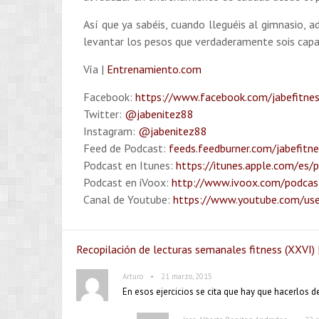
Así que ya sabéis, cuando lleguéis al gimnasio, a
levantar los pesos que verdaderamente sois cap
Vía |
Entrenamiento.com
Facebook:
https://www.facebook.com/jabefitne
Twitter:
@jabenitez88
Instagram:
@jabenitez88
Feed de Podcast:
feeds.feedburner.com/jabefitn
Podcast en Itunes:
https://itunes.apple.com/es/
Podcast en iVoox:
http://www.ivoox.com/podcast
Canal de Youtube:
https://www.youtube.com/use
Recopilación de lecturas semanales fitness (XXVI) 
•
Arturo
21 marzo, 2015
En esos ejercicios se cita que hay que hacerlos 