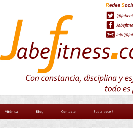
R
edes
S
oci
@jabeni
Jabefitne
info@jab
Vitónica
Blog
Contacto
Suscríbete !