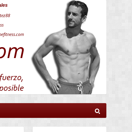
ales
tez88
ss
efitness.com