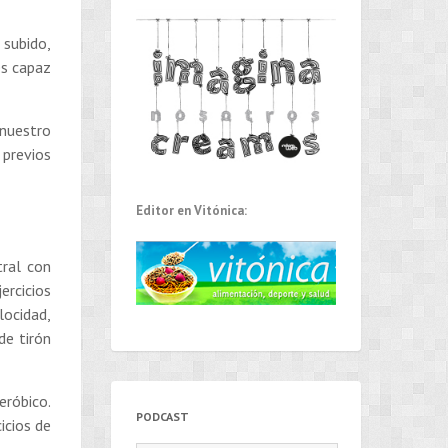
 subido,
es capaz
 nuestro
 previos
Editor en Vitónica:
tral con
ercicios
locidad,
de tirón
eróbico.
PODCAST
icios de