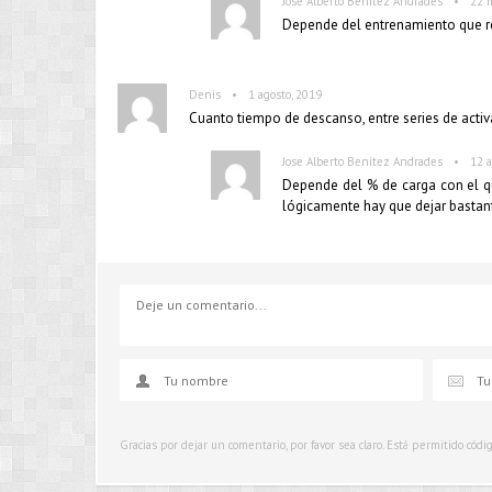
•
Jose Alberto Benítez Andrades
22 
Depende del entrenamiento que r
•
Denis
1 agosto, 2019
Cuanto tiempo de descanso, entre series de activ
•
Jose Alberto Benítez Andrades
12 a
Depende del % de carga con el qu
lógicamente hay que dejar bastan
Gracias por dejar un comentario, por favor sea claro. Está permitido cód