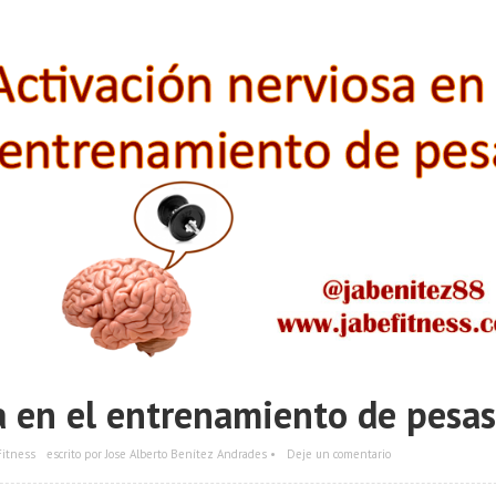
a en el entrenamiento de pesas
Fitness
escrito por Jose Alberto Benítez Andrades •
Deje un comentario