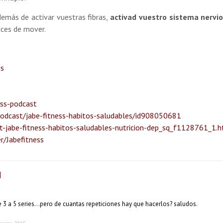
demás de activar vuestras fibras,
activad vuestro sistema nervi
aces de mover.
ss
ess-podcast
podcast/jabe-fitness-habitos-saludables/id908050681
-jabe-fitness-habitos-saludables-nutricion-dep_sq_f1128761_1.
r/Jabefitness
|
de 3 a 5 series…pero de cuantas repeticiones hay que hacerlos? saludos.