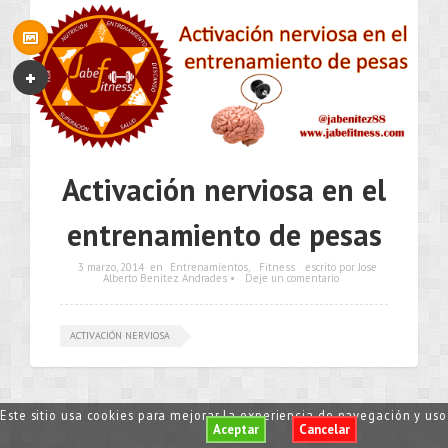
Activación nerviosa en el
entrenamiento de pesas
3 marzo, 2014
en
Entrenamientos
,
Fitness
escrito por Jose
Alberto Benítez Andrades •
Deje un comentario
ACTIVACIÓN NERVIOSA
•••
Este sitio usa cookies para mejorar la experiencia de navegación y us
Aceptar
Cancelar