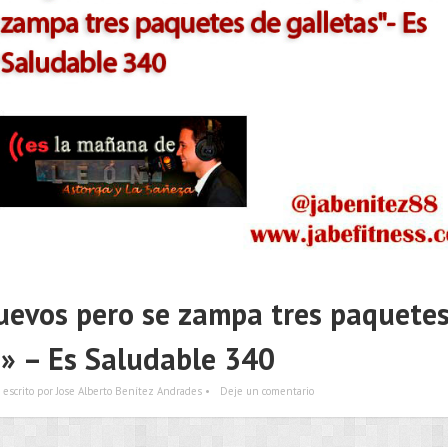
uevos pero se zampa tres paquetes
s» – Es Saludable 340
escrito por Jose Alberto Benítez Andrades •
Deje un comentario