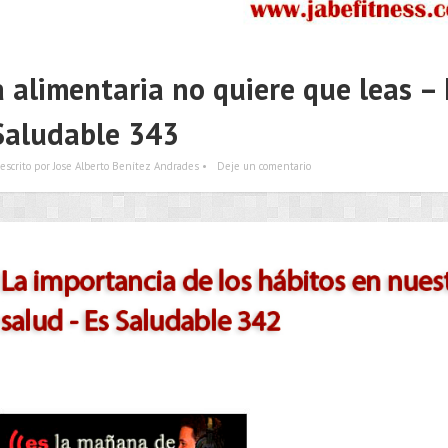
ia alimentaria no quiere que leas – 
Saludable 343
escrito por Jose Alberto Benítez Andrades •
Deje un comentario