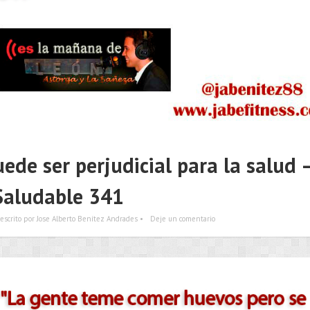
ede ser perjudicial para la salud 
Saludable 341
escrito por Jose Alberto Benítez Andrades •
Deje un comentario