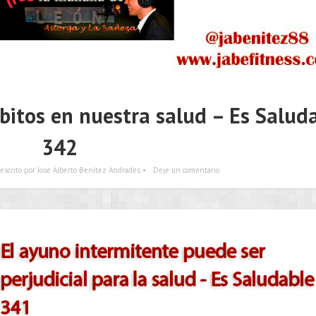
bitos en nuestra salud – Es Salud
342
escrito por Jose Alberto Benítez Andrades •
Deje un comentario