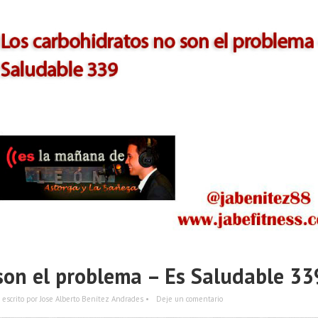
son el problema – Es Saludable 33
escrito por Jose Alberto Benítez Andrades •
Deje un comentario