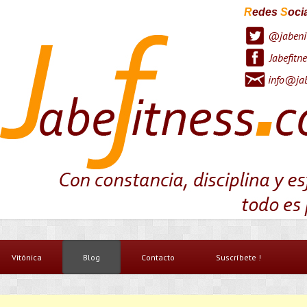
R
edes
S
oci
@jabeni
Jabefitne
info@jab
Vitónica
Blog
Contacto
Suscríbete !