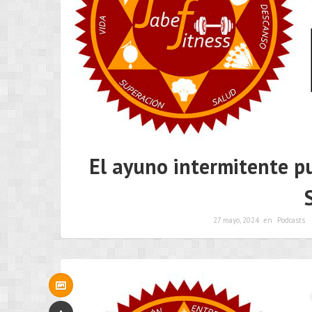
El ayuno intermitente pu
27 mayo, 2024
en
Podcasts