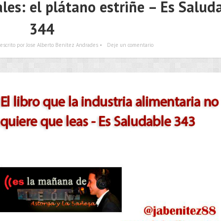
les: el plátano estriñe – Es Salud
344
escrito por Jose Alberto Benítez Andrades •
Deje un comentario