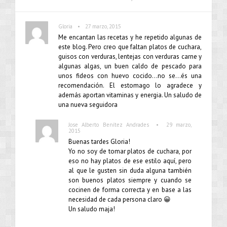
•
Gloria
27 marzo, 2015
Me encantan las recetas y he repetido algunas de
este blog. Pero creo que faltan platos de cuchara,
guisos con verduras, lentejas con verduras carne y
algunas algas, un buen caldo de pescado para
unos fideos con huevo cocido…no se…és una
recomendación. El estomago lo agradece y
además aportan vitaminas y energia. Un saludo de
una nueva seguidora
•
Jose Alberto Benítez Andrades
29 marzo,
2015
Buenas tardes Gloria!
Yo no soy de tomar platos de cuchara, por
eso no hay platos de ese estilo aquí, pero
al que le gusten sin duda alguna también
son buenos platos siempre y cuando se
cocinen de forma correcta y en base a las
necesidad de cada persona claro 😀
Un saludo maja!