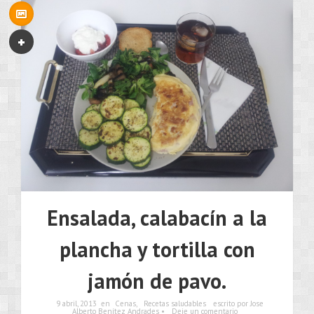
Ensalada, calabacín a la
plancha y tortilla con
jamón de pavo.
9 abril, 2013
en
Cenas
,
Recetas saludables
escrito por Jose
Alberto Benítez Andrades •
Deje un comentario