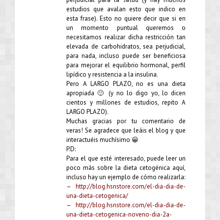
estudios que avalan esto que indico en
esta frase). Esto no quiere decir que si en
un momento puntual queremos o
necesitamos realizar dicha restricción tan
elevada de carbohidratos, sea perjudicial,
para nada, incluso puede ser beneficiosa
para mejorar el equilibrio hormonal, perfil
lipídico y resistencia a la insulina.
Pero A LARGO PLAZO, no es una dieta
apropiada 🙂 (y no lo digo yo, lo dicen
cientos y millones de estudios, repito A
LARGO PLAZO).
Muchas gracias por tu comentario de
veras! Se agradece que leáis el blog y que
interactuéis muchísimo 😀
P.D:
Para el que esté interesado, puede leer un
poco más sobre la dieta cetogénica aquí,
incluso hay un ejemplo de cómo realizarla:
–
http://blog.hsnstore.com/el-dia-dia-de-
una-dieta-cetogenica/
–
http://blog.hsnstore.com/el-dia-dia-de-
una-dieta-cetogenica-noveno-dia-2a-