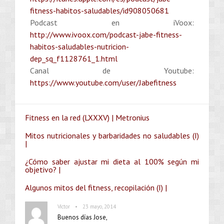
fitness-habitos-saludables/id908050681
Podcast en iVoox:
http://www.ivoox.com/podcast-jabe-fitness-
habitos-saludables-nutricion-
dep_sq_f1128761_1.html
Canal de Youtube:
https://www.youtube.com/user/Jabefitness
Fitness en la red (LXXXV) | Metronius
Mitos nutricionales y barbaridades no saludables (I)
|
¿Cómo saber ajustar mi dieta al 100% según mi
objetivo? |
Algunos mitos del fitness, recopilación (I) |
•
Víctor
23 mayo, 2014
Buenos días Jose,