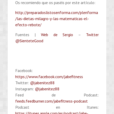
Os recomiendo que os paséis por este artículo:
http://preparadoslistosenforma.com/plenforma
/las-dietas-milagro-y-las-matematicas-el-
efecto-rebote/
Fuentes |
Web de Sergio
–
Twitter
@SienteteGood
Facebook:
https://www.facebook.com/jabefitness
Twitter:
@jabenitez88
Instagram:
@jabenitez88
Feed de Podcast:
feeds.feedburner.com/jabefitness-podcast
Podcast en Itunes:
https://itunes.apple.com/es/podcast/jabe-