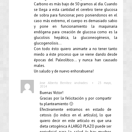
Carbono es más bajo de 50 gramos al día. Cuando
se llega a esta cantidad el cerebro tiene glucosa
de sobra para funcionar, pero poniendonos en el
caso más extremo, el cuerpo es demasiado sabio
y pone en funcionamiento la maquinaria
endógena para creación de glucosa como es la
glucolisis hepática, la gluconeogénesis, la
glucogenolisis…
Con todo ésto quiero animarte a no tener tanto
miedo a éste proceso que se viene dando desde
épocas del Paleolítico… y nunca han causado
males.
Un saludo y de nuevo enhorabuena!
•
Jose Alberto Benítez Andrades
23 mayo,
2014
Buenas Víctor!
Gracias por la felicitación y por compartir
tu planteamiento 🙂
Efectivamente entramos en estado de
cetosis (lo indico en el artículo), lo que
quiero decir en este artículo es que una
dieta cetogénica A LARGO PLAZO puede ser
perjudicial para la salud (y hay muchos