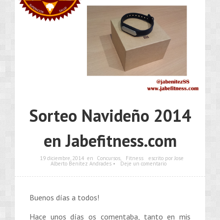
Sorteo Navideño 2014
en Jabefitness.com
19 diciembre, 2014
en
Concursos
,
Fitness
escrito por Jose
Alberto Benítez Andrades •
Deje un comentario
Buenos días a todos!
Hace unos días os comentaba, tanto en mis