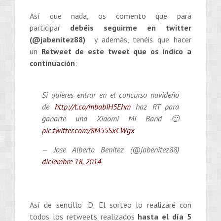
Así que nada, os comento que para
participar
debéis seguirme en twitter
(@jabenitez88)
y además, tenéis que hacer
un
Retweet de este tweet que os indico a
continuación
:
Si quieres entrar en el concurso navideño
de
http://t.co/mbabIH5Ehm
haz RT para
ganarte una Xiaomi Mi Band 🙂
pic.twitter.com/8M55SxCWgx
— Jose Alberto Benítez (@jabenitez88)
diciembre 18, 2014
Así de sencillo :D. El sorteo lo realizaré con
todos los retweets realizados
hasta el día 5