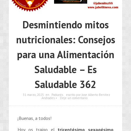
Desmintiendo mitos
nutricionales: Consejos
para una Alimentación
Saludable – Es
Saludable 362
31 marzo, 2025
en
Podcasts
escrito por Jose Alberto Benítez
Andrades •
Deje un comentario
¡Buenas, a todos!
Hoy os traigo el
tricentésimo sexagésimo