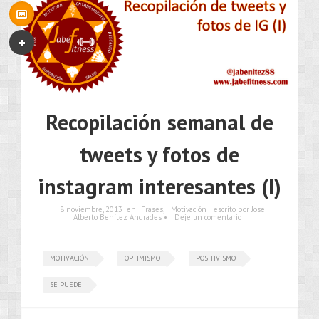
Recopilación semanal de
tweets y fotos de
instagram interesantes (I)
8 noviembre, 2013
en
Frases
,
Motivación
escrito por Jose
Alberto Benítez Andrades •
Deje un comentario
MOTIVACIÓN
OPTIMISMO
POSITIVISMO
SE PUEDE