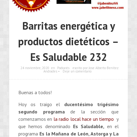
Barritas energética y
productos dietéticos –
Es Saludable 232
24 noviembre, 2020
en
Podcasts
escrito por Jose Alberto Benítez
Andrades •
Deje un comentario
Buenas a todos!
Hoy os traigo el
ducentésimo trigésimo
segundo
programa
de la sección que
comenzamos en
la radio local hace un tiempo
y
que hemos denominado
Es Saludable,
en el
programa
Es la Mañana de León, Astorga y La