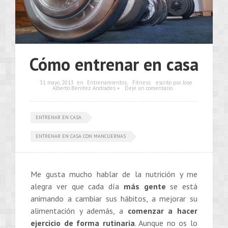
Cómo entrenar en casa
31 mayo, 2013
en
Entrenamientos
,
Fitness
escrito por Jose
Alberto Benítez Andrades •
Deje un comentario
ENTRENAR EN CASA
ENTRENAR EN CASA CON MANCUERNAS
Me gusta mucho hablar de la nutrición y me
alegra ver que cada día
más gente
se está
animando a cambiar sus hábitos, a mejorar su
alimentación y además, a
comenzar a hacer
ejercicio de forma rutinaria
. Aunque no os lo