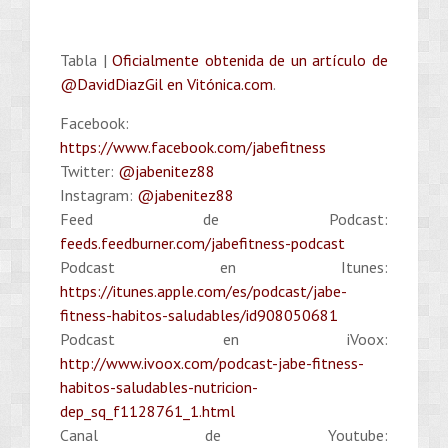
Tabla |
Oficialmente obtenida de un artículo de
@DavidDiazGil en Vitónica.com
.
Facebook:
https://www.facebook.com/jabefitness
Twitter:
@jabenitez88
Instagram:
@jabenitez88
Feed de Podcast:
feeds.feedburner.com/jabefitness-podcast
Podcast en Itunes:
https://itunes.apple.com/es/podcast/jabe-
fitness-habitos-saludables/id908050681
Podcast en iVoox:
http://www.ivoox.com/podcast-jabe-fitness-
habitos-saludables-nutricion-
dep_sq_f1128761_1.html
Canal de Youtube: