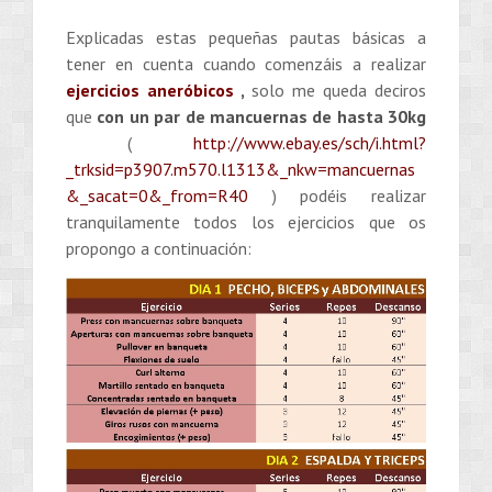
Explicadas estas pequeñas pautas básicas a
tener en cuenta cuando comenzáis a realizar
ejercicios aneróbicos
,
solo me queda deciros
que
con un par de mancuernas de hasta 30kg
(
http://www.ebay.es/sch/i.html?
_trksid=p3907.m570.l1313&_nkw=mancuernas
&_sacat=0&_from=R40
) podéis realizar
tranquilamente todos los ejercicios que os
propongo a continuación: