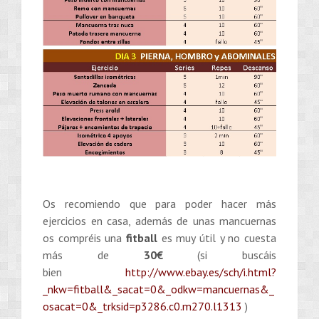
Os recomiendo que para poder hacer más
ejercicios en casa, además de unas mancuernas
os compréis una
fitball
es muy útil y no cuesta
más de
30€
(si buscáis
bien
http://www.ebay.es/sch/i.html?
_nkw=fitball&_sacat=0&_odkw=mancuernas&_
osacat=0&_trksid=p3286.c0.m270.l1313
)